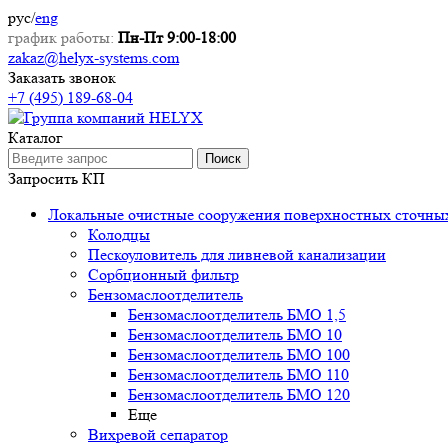
рус
/
eng
график работы:
Пн-Пт 9:00-18:00
zakaz@helyx-systems.com
Заказать звонок
+7 (495) 189-68-04
Каталог
Поиск
Запросить КП
Локальные очистные сооружения поверхностных сточны
Колодцы
Пескоуловитель для ливневой канализации
Сорбционный фильтр
Бензомаслоотделитель
Бензомаслоотделитель БМО 1,5
Бензомаслоотделитель БМО 10
Бензомаслоотделитель БМО 100
Бензомаслоотделитель БМО 110
Бензомаслоотделитель БМО 120
Еще
Вихревой сепаратор