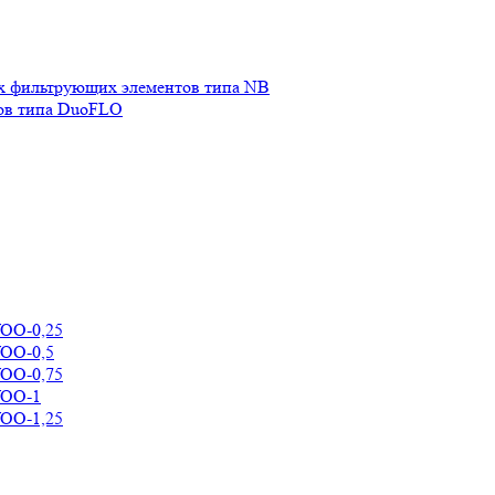
х фильтрующих элементов типа NB
ов типа DuoFLO
УОО-0,25
УОО-0,5
УОО-0,75
УОО-1
УОО-1,25