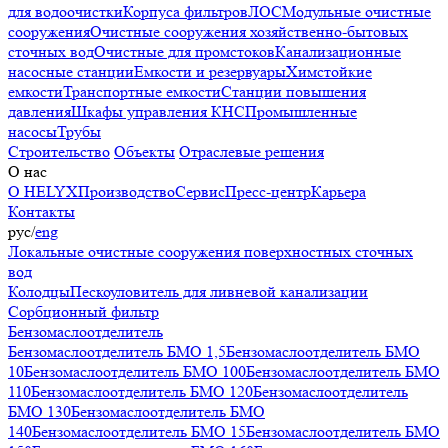
для водоочистки
Корпуса фильтров
ЛОС
Модульные очистные
сооружения
Очистные сооружения хозяйственно-бытовых
сточных вод
Очистные для промстоков
Канализационные
насосные станции
Емкости и резервуары
Химстойкие
емкости
Транспортные емкости
Станции повышения
давления
Шкафы управления КНС
Промышленные
насосы
Трубы
Строительство
Объекты
Отраслевые решения
О нас
О HELYX
Производство
Сервис
Пресс-центр
Карьера
Контакты
рус
/
eng
Локальные очистные сооружения поверхностных сточных
вод
Колодцы
Пескоуловитель для ливневой канализации
Сорбционный фильтр
Бензомаслоотделитель
Бензомаслоотделитель БМО 1,5
Бензомаслоотделитель БМО
10
Бензомаслоотделитель БМО 100
Бензомаслоотделитель БМО
110
Бензомаслоотделитель БМО 120
Бензомаслоотделитель
БМО 130
Бензомаслоотделитель БМО
140
Бензомаслоотделитель БМО 15
Бензомаслоотделитель БМО