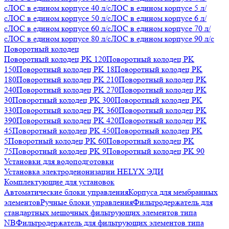
с
ЛОС в едином корпусе 40 л/с
ЛОС в едином корпусе 5 л/
с
ЛОС в едином корпусе 50 л/с
ЛОС в едином корпусе 6 л/
с
ЛОС в едином корпусе 60 л/с
ЛОС в едином корпусе 70 л/
с
ЛОС в едином корпусе 80 л/с
ЛОС в едином корпусе 90 л/с
Поворотный колодец
Поворотный колодец PK 120
Поворотный колодец PK
150
Поворотный колодец PK 18
Поворотный колодец PK
180
Поворотный колодец PK 210
Поворотный колодец PK
240
Поворотный колодец PK 270
Поворотный колодец PK
30
Поворотный колодец PK 300
Поворотный колодец PK
330
Поворотный колодец PK 360
Поворотный колодец PK
390
Поворотный колодец PK 420
Поворотный колодец PK
45
Поворотный колодец PK 450
Поворотный колодец PK
5
Поворотный колодец PK 60
Поворотный колодец PK
75
Поворотный колодец PK 9
Поворотный колодец PK 90
Установки для водоподготовки
Установка электродеионизации HELYX ЭДИ
Комплектующие для установок
Автоматические блоки управления
Корпуса для мембранных
элементов
Ручные блоки управления
Фильтродержатель для
стандартных мешочных фильтрующих элементов типа
NB
Фильтродержатель для фильтрующих элементов типа