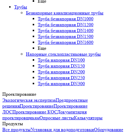
Еще
Трубы
Безнапорные канализационные трубы
Труба безнапорная DN1000
Труба безнапорная DN1200
Труба безнапорная DN1400
Труба безнапорная DN1500
Труба безнапорная DN1600
Еще
Напорные стеклопластиковые трубы
Труба напорная DN100
Труба напорная DN150
Труба напорная DN200
Труба напорная DN250
Труба напорная DN300
Проектирование
Экологическая экспертиза
Предпроектные
решения
Проектирование
Проектирование
ЛОС
Проектирование КОС
Документация
проектировщикам
Опросные листы
Калькуляторы
Продукты
Все продукты
Установки для водоподготовки
Оборудование