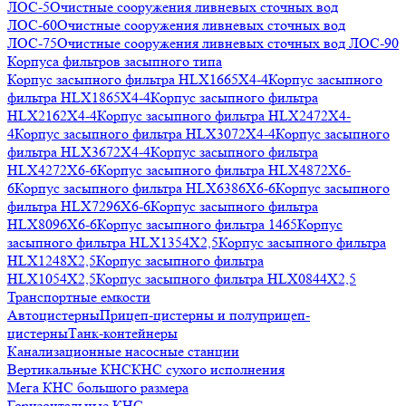
ЛОС-5
Очистные сооружения ливневых сточных вод
ЛОС-60
Очистные сооружения ливневых сточных вод
ЛОС-75
Очистные сооружения ливневых сточных вод ЛОС-90
Корпуса фильтров засыпного типа
Корпус засыпного фильтра HLX1665X4-4
Корпус засыпного
фильтра HLX1865X4-4
Корпус засыпного фильтра
HLX2162X4-4
Корпус засыпного фильтра HLX2472X4-
4
Корпус засыпного фильтра HLX3072X4-4
Корпус засыпного
фильтра HLX3672X4-4
Корпус засыпного фильтра
HLX4272X6-6
Корпус засыпного фильтра HLX4872X6-
6
Корпус засыпного фильтра HLX6386X6-6
Корпус засыпного
фильтра HLX7296X6-6
Корпус засыпного фильтра
HLX8096X6-6
Корпус засыпного фильтра 1465
Корпус
засыпного фильтра HLX1354X2,5
Корпус засыпного фильтра
HLX1248X2,5
Корпус засыпного фильтра
HLX1054X2,5
Корпус засыпного фильтра HLX0844X2,5
Транспортные емкости
Автоцистерны
Прицеп-цистерны и полуприцеп-
цистерны
Танк-контейнеры
Канализационные насосные станции
Вертикальные КНС
КНС сухого исполнения
Мега КНС большого размера
Горизонтальные КНС