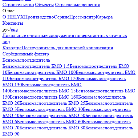
Строительство
Объекты
Отраслевые решения
О нас
О HELYX
Производство
Сервис
Пресс-центр
Карьера
Контакты
рус
/
eng
Локальные очистные сооружения поверхностных сточных
вод
Колодцы
Пескоуловитель для ливневой канализации
Сорбционный фильтр
Бензомаслоотделитель
Бензомаслоотделитель БМО 1,5
Бензомаслоотделитель БМО
10
Бензомаслоотделитель БМО 100
Бензомаслоотделитель БМО
110
Бензомаслоотделитель БМО 120
Бензомаслоотделитель
БМО 130
Бензомаслоотделитель БМО
140
Бензомаслоотделитель БМО 15
Бензомаслоотделитель БМО
150
Бензомаслоотделитель БМО 160
Бензомаслоотделитель
БМО 20
Бензомаслоотделитель БМО 25
Бензомаслоотделитель
БМО 3
Бензомаслоотделитель БМО 30
Бензомаслоотделитель
БМО 40
Бензомаслоотделитель БМО 50
Бензомаслоотделитель
БМО 6
Бензомаслоотделитель БМО 60
Бензомаслоотделитель
БМО 70
Бензомаслоотделитель БМО 80
Бензомаслоотделитель
БМО 90