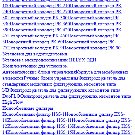
180
Поворотный колодец PK 210
Поворотный колодец PK
240
Поворотный колодец PK 270
Поворотный колодец PK
30
Поворотный колодец PK 300
Поворотный колодец PK
330
Поворотный колодец PK 360
Поворотный колодец PK
390
Поворотный колодец PK 420
Поворотный колодец PK
45
Поворотный колодец PK 450
Поворотный колодец PK
5
Поворотный колодец PK 60
Поворотный колодец PK
75
Поворотный колодец PK 9
Поворотный колодец PK 90
Установки для водоподготовки
Установка электродеионизации HELYX ЭДИ
Комплектующие для установок
Автоматические блоки управления
Корпуса для мембранных
элементов
Ручные блоки управления
Фильтродержатель для
стандартных мешочных фильтрующих элементов типа
NB
Фильтродержатель для фильтрующих элементов типа
DuoFLO
Фильтродержатель для фильтрующих элементов типа
High Flow
Ионообменные фильтры
Ионообменный фильтр HSS-1
Ионообменный фильтр HSS-
10
Ионообменный фильтр HSS-11
Ионообменный фильтр HSS-
12
Ионообменный фильтр HSS-13
Ионообменный фильтр HSS-
14
Ионообменный фильтр HSS-15
Ионообменный фильтр HSS-