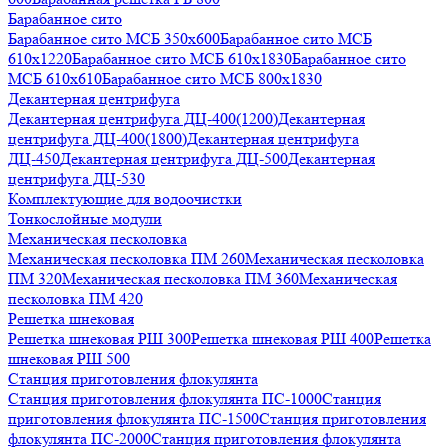
Барабанное сито
Барабанное сито МСБ 350x600
Барабанное сито МСБ
610x1220
Барабанное сито МСБ 610x1830
Барабанное сито
МСБ 610x610
Барабанное сито МСБ 800x1830
Декантерная центрифуга
Декантерная центрифуга ДЦ-400(1200)
Декантерная
центрифуга ДЦ-400(1800)
Декантерная центрифуга
ДЦ-450
Декантерная центрифуга ДЦ-500
Декантерная
центрифуга ДЦ-530
Комплектующие для водоочистки
Тонкослойные модули
Механическая песколовка
Механическая песколовка ПM 260
Механическая песколовка
ПM 320
Механическая песколовка ПM 360
Механическая
песколовка ПM 420
Решетка шнековая
Решетка шнековая РШ 300
Решетка шнековая РШ 400
Решетка
шнековая РШ 500
Станция приготовления флокулянта
Станция приготовления флокулянта ПС-1000
Станция
приготовления флокулянта ПС-1500
Станция приготовления
флокулянта ПС-2000
Станция приготовления флокулянта