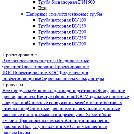
Труба безнапорная DN1600
Еще
Напорные стеклопластиковые трубы
Труба напорная DN100
Труба напорная DN150
Труба напорная DN200
Труба напорная DN250
Труба напорная DN300
Проектирование
Экологическая экспертиза
Предпроектные
решения
Проектирование
Проектирование
ЛОС
Проектирование КОС
Документация
проектировщикам
Опросные листы
Калькуляторы
Продукты
Все продукты
Установки для водоподготовки
Оборудование
для водоочистки
Корпуса фильтров
ЛОС
Модульные очистные
сооружения
Очистные сооружения хозяйственно-бытовых
сточных вод
Очистные для промстоков
Канализационные
насосные станции
Емкости и резервуары
Химстойкие
емкости
Транспортные емкости
Станции повышения
давления
Шкафы управления КНС
Промышленные
насосы
Трубы