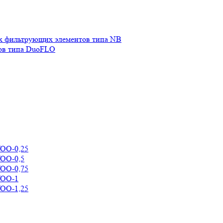
х фильтрующих элементов типа NB
ов типа DuoFLO
УОО-0,25
УОО-0,5
УОО-0,75
УОО-1
УОО-1,25