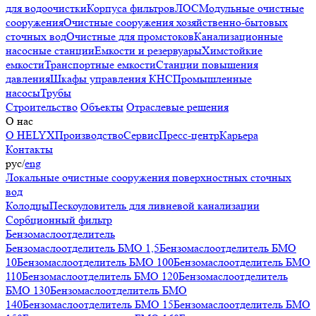
для водоочистки
Корпуса фильтров
ЛОС
Модульные очистные
сооружения
Очистные сооружения хозяйственно-бытовых
сточных вод
Очистные для промстоков
Канализационные
насосные станции
Емкости и резервуары
Химстойкие
емкости
Транспортные емкости
Станции повышения
давления
Шкафы управления КНС
Промышленные
насосы
Трубы
Строительство
Объекты
Отраслевые решения
О нас
О HELYX
Производство
Сервис
Пресс-центр
Карьера
Контакты
рус
/
eng
Локальные очистные сооружения поверхностных сточных
вод
Колодцы
Пескоуловитель для ливневой канализации
Сорбционный фильтр
Бензомаслоотделитель
Бензомаслоотделитель БМО 1,5
Бензомаслоотделитель БМО
10
Бензомаслоотделитель БМО 100
Бензомаслоотделитель БМО
110
Бензомаслоотделитель БМО 120
Бензомаслоотделитель
БМО 130
Бензомаслоотделитель БМО
140
Бензомаслоотделитель БМО 15
Бензомаслоотделитель БМО