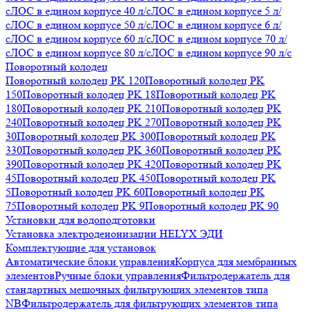
с
ЛОС в едином корпусе 40 л/с
ЛОС в едином корпусе 5 л/
с
ЛОС в едином корпусе 50 л/с
ЛОС в едином корпусе 6 л/
с
ЛОС в едином корпусе 60 л/с
ЛОС в едином корпусе 70 л/
с
ЛОС в едином корпусе 80 л/с
ЛОС в едином корпусе 90 л/с
Поворотный колодец
Поворотный колодец PK 120
Поворотный колодец PK
150
Поворотный колодец PK 18
Поворотный колодец PK
180
Поворотный колодец PK 210
Поворотный колодец PK
240
Поворотный колодец PK 270
Поворотный колодец PK
30
Поворотный колодец PK 300
Поворотный колодец PK
330
Поворотный колодец PK 360
Поворотный колодец PK
390
Поворотный колодец PK 420
Поворотный колодец PK
45
Поворотный колодец PK 450
Поворотный колодец PK
5
Поворотный колодец PK 60
Поворотный колодец PK
75
Поворотный колодец PK 9
Поворотный колодец PK 90
Установки для водоподготовки
Установка электродеионизации HELYX ЭДИ
Комплектующие для установок
Автоматические блоки управления
Корпуса для мембранных
элементов
Ручные блоки управления
Фильтродержатель для
стандартных мешочных фильтрующих элементов типа
NB
Фильтродержатель для фильтрующих элементов типа