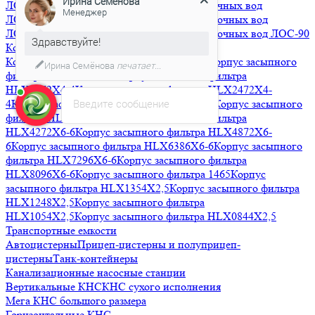
ЛОС-5
Очистные сооружения ливневых сточных вод
Здравствуйте!
ЛОС-60
Очистные сооружения ливневых сточных вод
ЛОС-75
Очистные сооружения ливневых сточных вод ЛОС-90
Мы подготовили для Вас
Корпуса фильтров засыпного типа
специальное предложение!
Корпус засыпного фильтра HLX1665X4-4
Корпус засыпного
фильтра HLX1865X4-4
Корпус засыпного фильтра
HLX2162X4-4
Корпус засыпного фильтра HLX2472X4-
Введите сообщение
4
Корпус засыпного фильтра HLX3072X4-4
Корпус засыпного
фильтра HLX3672X4-4
Корпус засыпного фильтра
HLX4272X6-6
Корпус засыпного фильтра HLX4872X6-
6
Корпус засыпного фильтра HLX6386X6-6
Корпус засыпного
фильтра HLX7296X6-6
Корпус засыпного фильтра
HLX8096X6-6
Корпус засыпного фильтра 1465
Корпус
засыпного фильтра HLX1354X2,5
Корпус засыпного фильтра
HLX1248X2,5
Корпус засыпного фильтра
HLX1054X2,5
Корпус засыпного фильтра HLX0844X2,5
Транспортные емкости
Автоцистерны
Прицеп-цистерны и полуприцеп-
цистерны
Танк-контейнеры
Канализационные насосные станции
Вертикальные КНС
КНС сухого исполнения
Мега КНС большого размера
Горизонтальные КНС