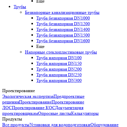
Еще
Трубы
Безнапорные канализационные трубы
Труба безнапорная DN1000
Труба безнапорная DN1200
Труба безнапорная DN1400
Труба безнапорная DN1500
Труба безнапорная DN1600
Еще
Напорные стеклопластиковые трубы
Труба напорная DN100
Труба напорная DN150
Труба напорная DN200
Труба напорная DN250
Труба напорная DN300
Проектирование
Экологическая экспертиза
Предпроектные
решения
Проектирование
Проектирование
ЛОС
Проектирование КОС
Документация
проектировщикам
Опросные листы
Калькуляторы
Продукты
Все продукты
Установки для водоподготовки
Оборудование