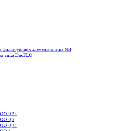
х фильтрующих элементов типа NB
ов типа DuoFLO
УОО-0,25
УОО-0,5
УОО-0,75