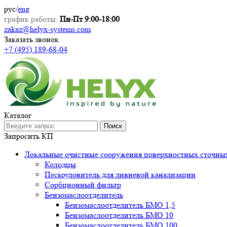
рус
/
eng
график работы:
Пн-Пт 9:00-18:00
zakaz@helyx-systems.com
Заказать звонок
+7 (495) 189-68-04
Каталог
Поиск
Запросить КП
Локальные очистные сооружения поверхностных сточны
Колодцы
Пескоуловитель для ливневой канализации
Сорбционный фильтр
Бензомаслоотделитель
Бензомаслоотделитель БМО 1,5
Бензомаслоотделитель БМО 10
Бензомаслоотделитель БМО 100