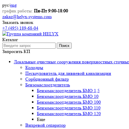
рус
/
eng
график работы:
Пн-Пт 9:00-18:00
zakaz@helyx-systems.com
Заказать звонок
+7 (495) 189-68-04
Каталог
Поиск
Запросить КП
Локальные очистные сооружения поверхностных сточны
Колодцы
Пескоуловитель для ливневой канализации
Сорбционный фильтр
Бензомаслоотделитель
Бензомаслоотделитель БМО 1,5
Бензомаслоотделитель БМО 10
Бензомаслоотделитель БМО 100
Бензомаслоотделитель БМО 110
Бензомаслоотделитель БМО 120
Еще
Вихревой сепаратор