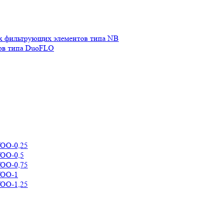
х фильтрующих элементов типа NB
ов типа DuoFLO
УОО-0,25
УОО-0,5
УОО-0,75
УОО-1
УОО-1,25