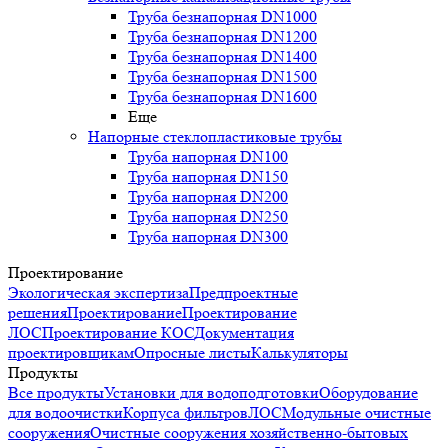
Труба безнапорная DN1000
Труба безнапорная DN1200
Труба безнапорная DN1400
Труба безнапорная DN1500
Труба безнапорная DN1600
Еще
Напорные стеклопластиковые трубы
Труба напорная DN100
Труба напорная DN150
Труба напорная DN200
Труба напорная DN250
Труба напорная DN300
Проектирование
Экологическая экспертиза
Предпроектные
решения
Проектирование
Проектирование
ЛОС
Проектирование КОС
Документация
проектировщикам
Опросные листы
Калькуляторы
Продукты
Все продукты
Установки для водоподготовки
Оборудование
для водоочистки
Корпуса фильтров
ЛОС
Модульные очистные
сооружения
Очистные сооружения хозяйственно-бытовых