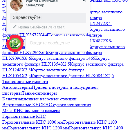
ЛОС-75
Очистные сооружения ливневых сточных вод ЛОС-90
Корпуса фильтров засыпного типа
Здравствуйте!
Корпус засыпного фильтра HLX1665X4-4
Корпус засыпного
фильтра HLX1865X4-4
Корпус засыпного фильтра
Мы подготовили для Вас
HLX2162X4-4
Корпус засыпного фильтра HLX2472X4-
специальное предложение!
4
Корпус засыпного фильтра HLX3072X4-4
Корпус засыпного
фильтра HLX3672X4-4
Корпус засыпного фильтра
HLX4272X6-6
Корпус засыпного фильтра HLX4872X6-
Введите сообщение
6
Корпус засыпного фильтра HLX6386X6-6
Корпус засыпного
фильтра HLX7296X6-6
Корпус засыпного фильтра
HLX8096X6-6
Корпус засыпного фильтра 1465
Корпус
засыпного фильтра HLX1354X2,5
Корпус засыпного фильтра
HLX1248X2,5
Корпус засыпного фильтра
HLX1054X2,5
Корпус засыпного фильтра HLX0844X2,5
Транспортные емкости
Автоцистерны
Прицеп-цистерны и полуприцеп-
цистерны
Танк-контейнеры
Канализационные насосные станции
Вертикальные КНС
КНС сухого исполнения
Мега КНС большого размера
Горизонтальные КНС
Горизонтальные КНС 1000 мм
Горизонтальные КНС 1100
мм
Горизонтальные КНС 1200 мм
Горизонтальные КНС 1400