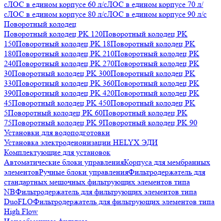
с
ЛОС в едином корпусе 60 л/с
ЛОС в едином корпусе 70 л/
с
ЛОС в едином корпусе 80 л/с
ЛОС в едином корпусе 90 л/с
Поворотный колодец
Поворотный колодец PK 120
Поворотный колодец PK
150
Поворотный колодец PK 18
Поворотный колодец PK
180
Поворотный колодец PK 210
Поворотный колодец PK
240
Поворотный колодец PK 270
Поворотный колодец PK
30
Поворотный колодец PK 300
Поворотный колодец PK
330
Поворотный колодец PK 360
Поворотный колодец PK
390
Поворотный колодец PK 420
Поворотный колодец PK
45
Поворотный колодец PK 450
Поворотный колодец PK
5
Поворотный колодец PK 60
Поворотный колодец PK
75
Поворотный колодец PK 9
Поворотный колодец PK 90
Установки для водоподготовки
Установка электродеионизации HELYX ЭДИ
Комплектующие для установок
Автоматические блоки управления
Корпуса для мембранных
элементов
Ручные блоки управления
Фильтродержатель для
стандартных мешочных фильтрующих элементов типа
NB
Фильтродержатель для фильтрующих элементов типа
DuoFLO
Фильтродержатель для фильтрующих элементов типа
High Flow