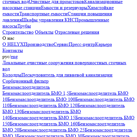
сточных вод
Очистные для промстоков
Канализационные
насосные станции
Емкости и резервуары
Химстойкие
емкости
Транспортные емкости
Станции повышения
давления
Шкафы управления КНС
Промышленные
насосы
Трубы
Строительство
Объекты
Отраслевые решения
О нас
О HELYX
Производство
Сервис
Пресс-центр
Карьера
Контакты
рус
/
eng
Локальные очистные сооружения поверхностных сточных
вод
Колодцы
Пескоуловитель для ливневой канализации
Сорбционный фильтр
Бензомаслоотделитель
Бензомаслоотделитель БМО 1,5
Бензомаслоотделитель БМО
10
Бензомаслоотделитель БМО 100
Бензомаслоотделитель БМО
110
Бензомаслоотделитель БМО 120
Бензомаслоотделитель
БМО 130
Бензомаслоотделитель БМО
140
Бензомаслоотделитель БМО 15
Бензомаслоотделитель БМО
150
Бензомаслоотделитель БМО 160
Бензомаслоотделитель
БМО 20
Бензомаслоотделитель БМО 25
Бензомаслоотделитель
БМО 3
Бензомаслоотделитель БМО 30
Бензомаслоотделитель