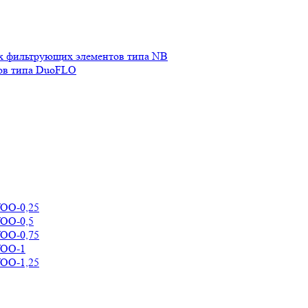
х фильтрующих элементов типа NB
ов типа DuoFLO
УОО-0,25
УОО-0,5
УОО-0,75
УОО-1
УОО-1,25