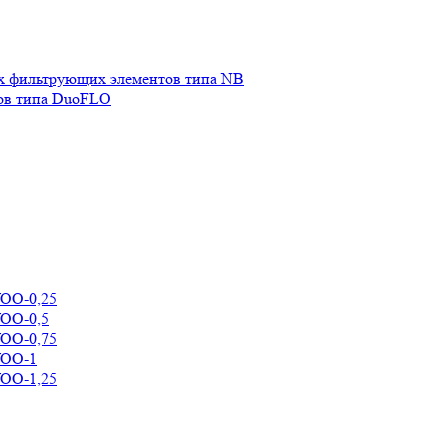
х фильтрующих элементов типа NB
ов типа DuoFLO
УОО-0,25
УОО-0,5
УОО-0,75
УОО-1
УОО-1,25