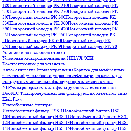
180
Поворотный колодец PK 210
Поворотный колодец PK
240
Поворотный колодец PK 270
Поворотный колодец PK
30
Поворотный колодец PK 300
Поворотный колодец PK
330
Поворотный колодец PK 360
Поворотный колодец PK
390
Поворотный колодец PK 420
Поворотный колодец PK
45
Поворотный колодец PK 450
Поворотный колодец PK
5
Поворотный колодец PK 60
Поворотный колодец PK
75
Поворотный колодец PK 9
Поворотный колодец PK 90
Установки для водоподготовки
Установка электродеионизации HELYX ЭДИ
Комплектующие для установок
Автоматические блоки управления
Корпуса для мембранных
элементов
Ручные блоки управления
Фильтродержатель для
стандартных мешочных фильтрующих элементов типа
NB
Фильтродержатель для фильтрующих элементов типа
DuoFLO
Фильтродержатель для фильтрующих элементов типа
High Flow
Ионообменные фильтры
Ионообменный фильтр HSS-1
Ионообменный фильтр HSS-
10
Ионообменный фильтр HSS-11
Ионообменный фильтр HSS-
12
Ионообменный фильтр HSS-13
Ионообменный фильтр HSS-
14
Ионообменный фильтр HSS-15
Ионообменный фильтр HSS-