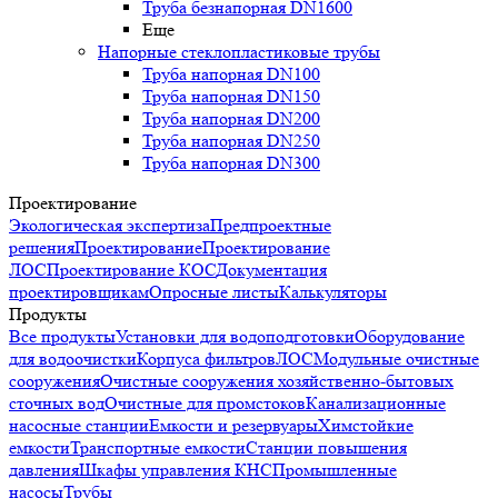
Труба безнапорная DN1600
Еще
Напорные стеклопластиковые трубы
Труба напорная DN100
Труба напорная DN150
Труба напорная DN200
Труба напорная DN250
Труба напорная DN300
Проектирование
Экологическая экспертиза
Предпроектные
решения
Проектирование
Проектирование
ЛОС
Проектирование КОС
Документация
проектировщикам
Опросные листы
Калькуляторы
Продукты
Все продукты
Установки для водоподготовки
Оборудование
для водоочистки
Корпуса фильтров
ЛОС
Модульные очистные
сооружения
Очистные сооружения хозяйственно-бытовых
сточных вод
Очистные для промстоков
Канализационные
насосные станции
Емкости и резервуары
Химстойкие
емкости
Транспортные емкости
Станции повышения
давления
Шкафы управления КНС
Промышленные
насосы
Трубы