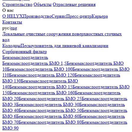
Строительство
Объекты
Отраслевые решения
О нас
О HELYX
Производство
Сервис
Пресс-центр
Карьера
Контакты
рус
/
eng
Локальные очистные сооружения поверхностных сточных
вод
Колодцы
Пескоуловитель для ливневой канализации
Сорбционный фильтр
Бензомаслоотделитель
Бензомаслоотделитель БМО 1,5
Бензомаслоотделитель БМО
10
Бензомаслоотделитель БМО 100
Бензомаслоотделитель БМО
110
Бензомаслоотделитель БМО 120
Бензомаслоотделитель
БМО 130
Бензомаслоотделитель БМО
140
Бензомаслоотделитель БМО 15
Бензомаслоотделитель БМО
150
Бензомаслоотделитель БМО 160
Бензомаслоотделитель
БМО 20
Бензомаслоотделитель БМО 25
Бензомаслоотделитель
БМО 3
Бензомаслоотделитель БМО 30
Бензомаслоотделитель
БМО 40
Бензомаслоотделитель БМО 50
Бензомаслоотделитель
БМО 6
Бензомаслоотделитель БМО 60
Бензомаслоотделитель
БМО 70
Бензомаслоотделитель БМО 80
Бензомаслоотделитель
БМО 90