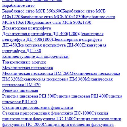
Барабанное сито
Барабанное сито МСБ 350x600
Барабанное сито МСБ
610x1220
Барабанное сито МСБ 610x1830
Барабанное сито
МСБ 610x610
Барабанное сито МСБ 800x1830
Декантерная центрифуга
Декантерная центрифуга ДЦ-400(1200)
Декантерная
центрифуга ДЦ-400(1800)
Декантерная центрифуга
ДЦ-450
Декантерная центрифуга ДЦ-500
Декантерная
центрифуга ДЦ-530
Комплектующие для водоочистки
Тонкослойные модули
Механическая песколовка
Механическая песколовка ПM 260
Механическая песколовка
ПM 320
Механическая песколовка ПM 360
Механическая
песколовка ПM 420
Решетка шнековая
Решетка шнековая РШ 300
Решетка шнековая РШ 400
Решетка
шнековая РШ 500
Станция приготовления флокулянта
Станция приготовления флокулянта ПС-1000
Станция
приготовления флокулянта ПС-1500
Станция приготовления
флокулянта ПС-2000
Станция приготовления флокулянта