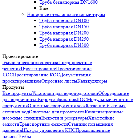
Труба безнапорная DN1600
Еще
Напорные стеклопластиковые трубы
Труба напорная DN100
Труба напорная DN150
Труба напорная DN200
Труба напорная DN250
Труба напорная DN300
Проектирование
Экологическая экспертиза
Предпроектные
решения
Проектирование
Проектирование
ЛОС
Проектирование КОС
Документация
проектировщикам
Опросные листы
Калькуляторы
Продукты
Все продукты
Установки для водоподготовки
Оборудование
для водоочистки
Корпуса фильтров
ЛОС
Модульные очистные
сооружения
Очистные сооружения хозяйственно-бытовых
сточных вод
Очистные для промстоков
Канализационные
насосные станции
Емкости и резервуары
Химстойкие
емкости
Транспортные емкости
Станции повышения
давления
Шкафы управления КНС
Промышленные
насосы
Трубы