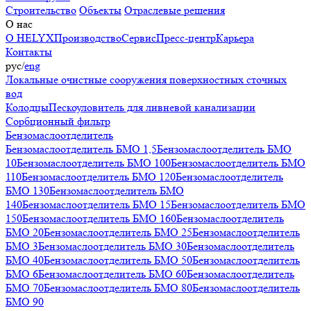
Строительство
Объекты
Отраслевые решения
О нас
О HELYX
Производство
Сервис
Пресс-центр
Карьера
Контакты
рус
/
eng
Локальные очистные сооружения поверхностных сточных
вод
Колодцы
Пескоуловитель для ливневой канализации
Сорбционный фильтр
Бензомаслоотделитель
Бензомаслоотделитель БМО 1,5
Бензомаслоотделитель БМО
10
Бензомаслоотделитель БМО 100
Бензомаслоотделитель БМО
110
Бензомаслоотделитель БМО 120
Бензомаслоотделитель
БМО 130
Бензомаслоотделитель БМО
140
Бензомаслоотделитель БМО 15
Бензомаслоотделитель БМО
150
Бензомаслоотделитель БМО 160
Бензомаслоотделитель
БМО 20
Бензомаслоотделитель БМО 25
Бензомаслоотделитель
БМО 3
Бензомаслоотделитель БМО 30
Бензомаслоотделитель
БМО 40
Бензомаслоотделитель БМО 50
Бензомаслоотделитель
БМО 6
Бензомаслоотделитель БМО 60
Бензомаслоотделитель
БМО 70
Бензомаслоотделитель БМО 80
Бензомаслоотделитель
БМО 90