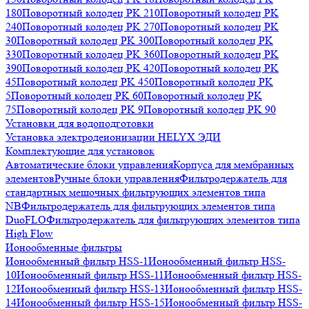
180
Поворотный колодец PK 210
Поворотный колодец PK
240
Поворотный колодец PK 270
Поворотный колодец PK
30
Поворотный колодец PK 300
Поворотный колодец PK
330
Поворотный колодец PK 360
Поворотный колодец PK
390
Поворотный колодец PK 420
Поворотный колодец PK
45
Поворотный колодец PK 450
Поворотный колодец PK
5
Поворотный колодец PK 60
Поворотный колодец PK
75
Поворотный колодец PK 9
Поворотный колодец PK 90
Установки для водоподготовки
Установка электродеионизации HELYX ЭДИ
Комплектующие для установок
Автоматические блоки управления
Корпуса для мембранных
элементов
Ручные блоки управления
Фильтродержатель для
стандартных мешочных фильтрующих элементов типа
NB
Фильтродержатель для фильтрующих элементов типа
DuoFLO
Фильтродержатель для фильтрующих элементов типа
High Flow
Ионообменные фильтры
Ионообменный фильтр HSS-1
Ионообменный фильтр HSS-
10
Ионообменный фильтр HSS-11
Ионообменный фильтр HSS-
12
Ионообменный фильтр HSS-13
Ионообменный фильтр HSS-
14
Ионообменный фильтр HSS-15
Ионообменный фильтр HSS-