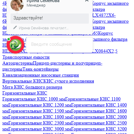
4
Корпус засыпного фильтра HLX3072X4-4
Корпус засыпного
Здравствуйте!
фильтра HLX3672X4-4
Корпус засыпного фильтра
HLX4272X6-6
Корпус засыпного фильтра HLX4872X6-
Мы подготовили для Вас
6
Корпус засыпного фильтра HLX6386X6-6
Корпус засыпного
специальное предложение!
фильтра HLX7296X6-6
Корпус засыпного фильтра
HLX8096X6-6
Корпус засыпного фильтра 1465
Корпус
засыпного фильтра HLX1354X2,5
Корпус засыпного фильтра
Введите сообщение
HLX1248X2,5
Корпус засыпного фильтра
HLX1054X2,5
Корпус засыпного фильтра HLX0844X2,5
Транспортные емкости
Автоцистерны
Прицеп-цистерны и полуприцеп-
цистерны
Танк-контейнеры
Канализационные насосные станции
Вертикальные КНС
КНС сухого исполнения
Мега КНС большого размера
Горизонтальные КНС
Горизонтальные КНС 1000 мм
Горизонтальные КНС 1100
мм
Горизонтальные КНС 1200 мм
Горизонтальные КНС 1400
мм
Горизонтальные КНС 1500 мм
Горизонтальные КНС 1600
мм
Горизонтальные КНС 1800 мм
Горизонтальные КНС 2000
мм
Горизонтальные КНС 2300 мм
Горизонтальные КНС 2500
мм
Горизонтальные КНС 3000 мм
Горизонтальные КНС 3200