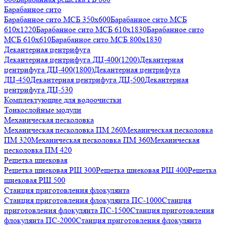
Барабанное сито
Барабанное сито МСБ 350x600
Барабанное сито МСБ
610x1220
Барабанное сито МСБ 610x1830
Барабанное сито
МСБ 610x610
Барабанное сито МСБ 800x1830
Декантерная центрифуга
Декантерная центрифуга ДЦ-400(1200)
Декантерная
центрифуга ДЦ-400(1800)
Декантерная центрифуга
ДЦ-450
Декантерная центрифуга ДЦ-500
Декантерная
центрифуга ДЦ-530
Комплектующие для водоочистки
Тонкослойные модули
Механическая песколовка
Механическая песколовка ПM 260
Механическая песколовка
ПM 320
Механическая песколовка ПM 360
Механическая
песколовка ПM 420
Решетка шнековая
Решетка шнековая РШ 300
Решетка шнековая РШ 400
Решетка
шнековая РШ 500
Станция приготовления флокулянта
Станция приготовления флокулянта ПС-1000
Станция
приготовления флокулянта ПС-1500
Станция приготовления
флокулянта ПС-2000
Станция приготовления флокулянта