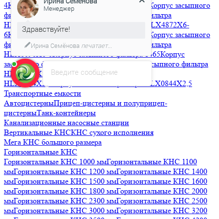
Ирина Семёнова
4
Корпус засыпного фильтра HLX3072X4-4
Корпус засыпного
Менеджер
фильтра HLX3672X4-4
Корпус засыпного фильтра
HLX4272X6-6
Корпус засыпного фильтра HLX4872X6-
Здравствуйте!
6
Корпус засыпного фильтра HLX6386X6-6
Корпус засыпного
фильтра HLX7296X6-6
Корпус засыпного фильтра
Ирина Семёнова
печатает...
HLX8096X6-6
Корпус засыпного фильтра 1465
Корпус
засыпного фильтра HLX1354X2,5
Корпус засыпного фильтра
Введите сообщение
HLX1248X2,5
Корпус засыпного фильтра
HLX1054X2,5
Корпус засыпного фильтра HLX0844X2,5
Транспортные емкости
Автоцистерны
Прицеп-цистерны и полуприцеп-
цистерны
Танк-контейнеры
Канализационные насосные станции
Вертикальные КНС
КНС сухого исполнения
Мега КНС большого размера
Горизонтальные КНС
Горизонтальные КНС 1000 мм
Горизонтальные КНС 1100
мм
Горизонтальные КНС 1200 мм
Горизонтальные КНС 1400
мм
Горизонтальные КНС 1500 мм
Горизонтальные КНС 1600
мм
Горизонтальные КНС 1800 мм
Горизонтальные КНС 2000
мм
Горизонтальные КНС 2300 мм
Горизонтальные КНС 2500
мм
Горизонтальные КНС 3000 мм
Горизонтальные КНС 3200