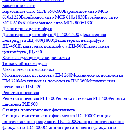
Барабанное сито
Барабанное сито МСБ 350x600
Барабанное сито МСБ
610x1220
Барабанное сито МСБ 610x1830
Барабанное сито
МСБ 610x610
Барабанное сито МСБ 800x1830
Декантерная центрифуга
Декантерная центрифуга ДЦ-400(1200)
Декантерная
центрифуга ДЦ-400(1800)
Декантерная центрифуга
ДЦ-450
Декантерная центрифуга ДЦ-500
Декантерная
центрифуга ДЦ-530
Комплектующие для водоочистки
Тонкослойные модули
Механическая песколовка
Механическая песколовка ПM 260
Механическая песколовка
ПM 320
Механическая песколовка ПM 360
Механическая
песколовка ПM 420
Решетка шнековая
Решетка шнековая РШ 300
Решетка шнековая РШ 400
Решетка
шнековая РШ 500
Станция приготовления флокулянта
Станция приготовления флокулянта ПС-1000
Станция
приготовления флокулянта ПС-1500
Станция приготовления
флокулянта ПС-2000
Станция приготовления флокулянта