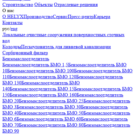
Строительство
Объекты
Отраслевые решения
О нас
О HELYX
Производство
Сервис
Пресс-центр
Карьера
Контакты
рус
/
eng
Локальные очистные сооружения поверхностных сточных
вод
Колодцы
Пескоуловитель для ливневой канализации
Сорбционный фильтр
Бензомаслоотделитель
Бензомаслоотделитель БМО 1,5
Бензомаслоотделитель БМО
10
Бензомаслоотделитель БМО 100
Бензомаслоотделитель БМО
110
Бензомаслоотделитель БМО 120
Бензомаслоотделитель
БМО 130
Бензомаслоотделитель БМО
140
Бензомаслоотделитель БМО 15
Бензомаслоотделитель БМО
150
Бензомаслоотделитель БМО 160
Бензомаслоотделитель
БМО 20
Бензомаслоотделитель БМО 25
Бензомаслоотделитель
БМО 3
Бензомаслоотделитель БМО 30
Бензомаслоотделитель
БМО 40
Бензомаслоотделитель БМО 50
Бензомаслоотделитель
БМО 6
Бензомаслоотделитель БМО 60
Бензомаслоотделитель
БМО 70
Бензомаслоотделитель БМО 80
Бензомаслоотделитель
БМО 90