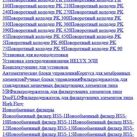
180
Поворотный колодец PK 210
Поворотный колодец PK
240
Поворотный колодец PK 270
Поворотный колодец PK
30
Поворотный колодец PK 300
Поворотный колодец PK
330
Поворотный колодец PK 360
Поворотный колодец PK
390
Поворотный колодец PK 420
Поворотный колодец PK
45
Поворотный колодец PK 450
Поворотный колодец PK
5
Поворотный колодец PK 60
Поворотный колодец PK
75
Поворотный колодец PK 9
Поворотный колодец PK 90
Установки для водоподготовки
Установка электродеионизации HELYX ЭДИ
Комплектующие для установок
Автоматические блоки управления
Корпуса для мембранных
элементов
Ручные блоки управления
Фильтродержатель для
стандартных мешочных фильтрующих элементов типа
NB
Фильтродержатель для фильтрующих элементов типа
DuoFLO
Фильтродержатель для фильтрующих элементов типа
High Flow
Ионообменные фильтры
Ионообменный фильтр HSS-1
Ионообменный фильтр HSS-
10
Ионообменный фильтр HSS-11
Ионообменный фильтр HSS-
12
Ионообменный фильтр HSS-13
Ионообменный фильтр HSS-
14
Ионообменный фильтр HSS-15
Ионообменный фильтр HSS-