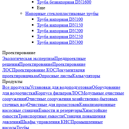
Труба безнапорная DN1600
Еще
Напорные стеклопластиковые трубы
Труба напорная DN100
Труба напорная DN150
Труба напорная DN200
Труба напорная DN250
Труба напорная DN300
Проектирование
Экологическая экспертиза
Предпроектные
решения
Проектирование
Проектирование
ЛОС
Проектирование КОС
Документация
проектировщикам
Опросные листы
Калькуляторы
Продукты
Все продукты
Установки для водоподготовки
Оборудование
для водоочистки
Корпуса фильтров
ЛОС
Модульные очистные
сооружения
Очистные сооружения хозяйственно-бытовых
сточных вод
Очистные для промстоков
Канализационные
насосные станции
Емкости и резервуары
Химстойкие
емкости
Транспортные емкости
Станции повышения
давления
Шкафы управления КНС
Промышленные
насосы
Трубы