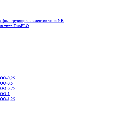
х фильтрующих элементов типа NB
ов типа DuoFLO
УОО-0,25
УОО-0,5
УОО-0,75
УОО-1
УОО-1,25