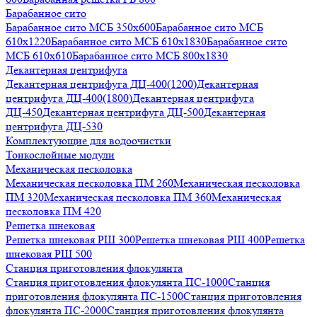
Барабанное сито
Барабанное сито МСБ 350x600
Барабанное сито МСБ
610x1220
Барабанное сито МСБ 610x1830
Барабанное сито
МСБ 610x610
Барабанное сито МСБ 800x1830
Декантерная центрифуга
Декантерная центрифуга ДЦ-400(1200)
Декантерная
центрифуга ДЦ-400(1800)
Декантерная центрифуга
ДЦ-450
Декантерная центрифуга ДЦ-500
Декантерная
центрифуга ДЦ-530
Комплектующие для водоочистки
Тонкослойные модули
Механическая песколовка
Механическая песколовка ПM 260
Механическая песколовка
ПM 320
Механическая песколовка ПM 360
Механическая
песколовка ПM 420
Решетка шнековая
Решетка шнековая РШ 300
Решетка шнековая РШ 400
Решетка
шнековая РШ 500
Станция приготовления флокулянта
Станция приготовления флокулянта ПС-1000
Станция
приготовления флокулянта ПС-1500
Станция приготовления
флокулянта ПС-2000
Станция приготовления флокулянта