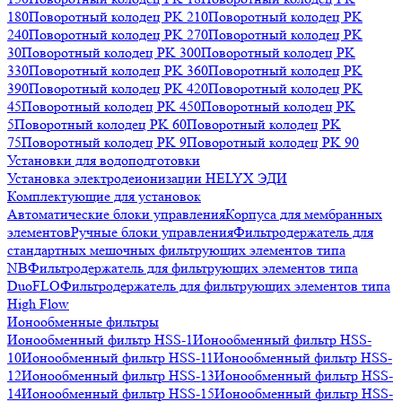
180
Поворотный колодец PK 210
Поворотный колодец PK
240
Поворотный колодец PK 270
Поворотный колодец PK
30
Поворотный колодец PK 300
Поворотный колодец PK
330
Поворотный колодец PK 360
Поворотный колодец PK
390
Поворотный колодец PK 420
Поворотный колодец PK
45
Поворотный колодец PK 450
Поворотный колодец PK
5
Поворотный колодец PK 60
Поворотный колодец PK
75
Поворотный колодец PK 9
Поворотный колодец PK 90
Установки для водоподготовки
Установка электродеионизации HELYX ЭДИ
Комплектующие для установок
Автоматические блоки управления
Корпуса для мембранных
элементов
Ручные блоки управления
Фильтродержатель для
стандартных мешочных фильтрующих элементов типа
NB
Фильтродержатель для фильтрующих элементов типа
DuoFLO
Фильтродержатель для фильтрующих элементов типа
High Flow
Ионообменные фильтры
Ионообменный фильтр HSS-1
Ионообменный фильтр HSS-
10
Ионообменный фильтр HSS-11
Ионообменный фильтр HSS-
12
Ионообменный фильтр HSS-13
Ионообменный фильтр HSS-
14
Ионообменный фильтр HSS-15
Ионообменный фильтр HSS-