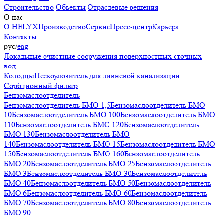
Строительство
Объекты
Отраслевые решения
О нас
О HELYX
Производство
Сервис
Пресс-центр
Карьера
Контакты
рус
/
eng
Локальные очистные сооружения поверхностных сточных
вод
Колодцы
Пескоуловитель для ливневой канализации
Сорбционный фильтр
Бензомаслоотделитель
Бензомаслоотделитель БМО 1,5
Бензомаслоотделитель БМО
10
Бензомаслоотделитель БМО 100
Бензомаслоотделитель БМО
110
Бензомаслоотделитель БМО 120
Бензомаслоотделитель
БМО 130
Бензомаслоотделитель БМО
140
Бензомаслоотделитель БМО 15
Бензомаслоотделитель БМО
150
Бензомаслоотделитель БМО 160
Бензомаслоотделитель
БМО 20
Бензомаслоотделитель БМО 25
Бензомаслоотделитель
БМО 3
Бензомаслоотделитель БМО 30
Бензомаслоотделитель
БМО 40
Бензомаслоотделитель БМО 50
Бензомаслоотделитель
БМО 6
Бензомаслоотделитель БМО 60
Бензомаслоотделитель
БМО 70
Бензомаслоотделитель БМО 80
Бензомаслоотделитель
БМО 90