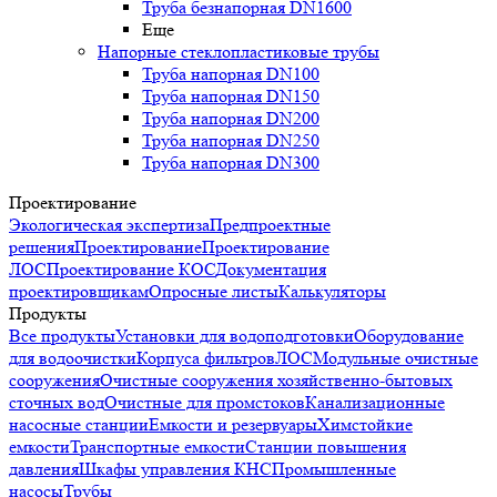
Труба безнапорная DN1600
Еще
Напорные стеклопластиковые трубы
Труба напорная DN100
Труба напорная DN150
Труба напорная DN200
Труба напорная DN250
Труба напорная DN300
Проектирование
Экологическая экспертиза
Предпроектные
решения
Проектирование
Проектирование
ЛОС
Проектирование КОС
Документация
проектировщикам
Опросные листы
Калькуляторы
Продукты
Все продукты
Установки для водоподготовки
Оборудование
для водоочистки
Корпуса фильтров
ЛОС
Модульные очистные
сооружения
Очистные сооружения хозяйственно-бытовых
сточных вод
Очистные для промстоков
Канализационные
насосные станции
Емкости и резервуары
Химстойкие
емкости
Транспортные емкости
Станции повышения
давления
Шкафы управления КНС
Промышленные
насосы
Трубы