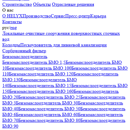
Строительство
Объекты
Отраслевые решения
О нас
О HELYX
Производство
Сервис
Пресс-центр
Карьера
Контакты
рус
/
eng
Локальные очистные сооружения поверхностных сточных
вод
Колодцы
Пескоуловитель для ливневой канализации
Сорбционный фильтр
Бензомаслоотделитель
Бензомаслоотделитель БМО 1,5
Бензомаслоотделитель БМО
10
Бензомаслоотделитель БМО 100
Бензомаслоотделитель БМО
110
Бензомаслоотделитель БМО 120
Бензомаслоотделитель
БМО 130
Бензомаслоотделитель БМО
140
Бензомаслоотделитель БМО 15
Бензомаслоотделитель БМО
150
Бензомаслоотделитель БМО 160
Бензомаслоотделитель
БМО 20
Бензомаслоотделитель БМО 25
Бензомаслоотделитель
БМО 3
Бензомаслоотделитель БМО 30
Бензомаслоотделитель
БМО 40
Бензомаслоотделитель БМО 50
Бензомаслоотделитель
БМО 6
Бензомаслоотделитель БМО 60
Бензомаслоотделитель
БМО 70
Бензомаслоотделитель БМО 80
Бензомаслоотделитель
БМО 90