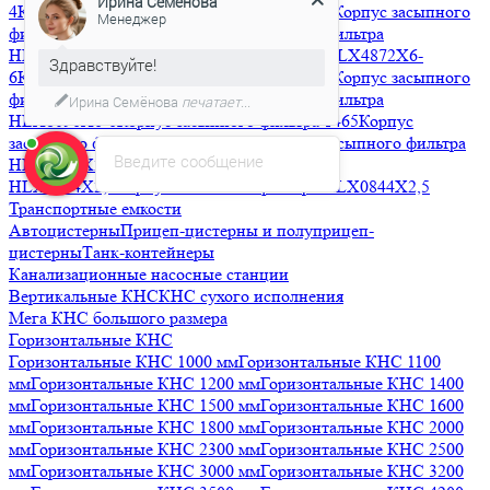
4
Корпус засыпного фильтра HLX3072X4-4
Корпус засыпного
Здравствуйте!
фильтра HLX3672X4-4
Корпус засыпного фильтра
HLX4272X6-6
Корпус засыпного фильтра HLX4872X6-
Мы подготовили для Вас
6
Корпус засыпного фильтра HLX6386X6-6
Корпус засыпного
специальное предложение!
фильтра HLX7296X6-6
Корпус засыпного фильтра
HLX8096X6-6
Корпус засыпного фильтра 1465
Корпус
засыпного фильтра HLX1354X2,5
Корпус засыпного фильтра
Введите сообщение
HLX1248X2,5
Корпус засыпного фильтра
HLX1054X2,5
Корпус засыпного фильтра HLX0844X2,5
Транспортные емкости
Автоцистерны
Прицеп-цистерны и полуприцеп-
цистерны
Танк-контейнеры
Канализационные насосные станции
Вертикальные КНС
КНС сухого исполнения
Мега КНС большого размера
Горизонтальные КНС
Горизонтальные КНС 1000 мм
Горизонтальные КНС 1100
мм
Горизонтальные КНС 1200 мм
Горизонтальные КНС 1400
мм
Горизонтальные КНС 1500 мм
Горизонтальные КНС 1600
мм
Горизонтальные КНС 1800 мм
Горизонтальные КНС 2000
мм
Горизонтальные КНС 2300 мм
Горизонтальные КНС 2500
мм
Горизонтальные КНС 3000 мм
Горизонтальные КНС 3200