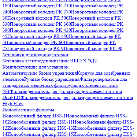
180
Поворотный колодец PK 210
Поворотный колодец PK
240
Поворотный колодец PK 270
Поворотный колодец PK
30
Поворотный колодец PK 300
Поворотный колодец PK
330
Поворотный колодец PK 360
Поворотный колодец PK
390
Поворотный колодец PK 420
Поворотный колодец PK
45
Поворотный колодец PK 450
Поворотный колодец PK
5
Поворотный колодец PK 60
Поворотный колодец PK
75
Поворотный колодец PK 9
Поворотный колодец PK 90
Установки для водоподготовки
Установка электродеионизации HELYX ЭДИ
Комплектующие для установок
Автоматические блоки управления
Корпуса для мембранных
элементов
Ручные блоки управления
Фильтродержатель для
стандартных мешочных фильтрующих элементов типа
NB
Фильтродержатель для фильтрующих элементов типа
DuoFLO
Фильтродержатель для фильтрующих элементов типа
High Flow
Ионообменные фильтры
Ионообменный фильтр HSS-1
Ионообменный фильтр HSS-
10
Ионообменный фильтр HSS-11
Ионообменный фильтр HSS-
12
Ионообменный фильтр HSS-13
Ионообменный фильтр HSS-
14
Ионообменный фильтр HSS-15
Ионообменный фильтр HSS-