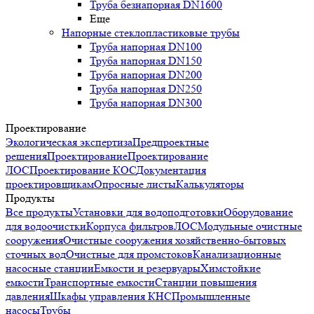
Труба безнапорная DN1600
Еще
Напорные стеклопластиковые трубы
Труба напорная DN100
Труба напорная DN150
Труба напорная DN200
Труба напорная DN250
Труба напорная DN300
Проектирование
Экологическая экспертиза
Предпроектные
решения
Проектирование
Проектирование
ЛОС
Проектирование КОС
Документация
проектировщикам
Опросные листы
Калькуляторы
Продукты
Все продукты
Установки для водоподготовки
Оборудование
для водоочистки
Корпуса фильтров
ЛОС
Модульные очистные
сооружения
Очистные сооружения хозяйственно-бытовых
сточных вод
Очистные для промстоков
Канализационные
насосные станции
Емкости и резервуары
Химстойкие
емкости
Транспортные емкости
Станции повышения
давления
Шкафы управления КНС
Промышленные
насосы
Трубы