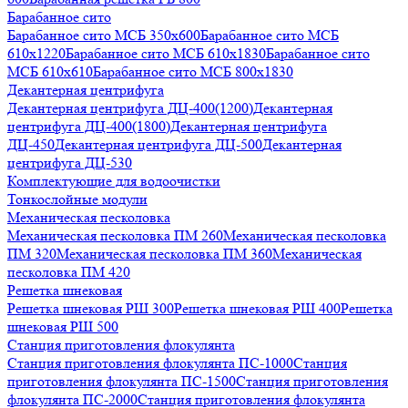
Барабанное сито
Барабанное сито МСБ 350x600
Барабанное сито МСБ
610x1220
Барабанное сито МСБ 610x1830
Барабанное сито
МСБ 610x610
Барабанное сито МСБ 800x1830
Декантерная центрифуга
Декантерная центрифуга ДЦ-400(1200)
Декантерная
центрифуга ДЦ-400(1800)
Декантерная центрифуга
ДЦ-450
Декантерная центрифуга ДЦ-500
Декантерная
центрифуга ДЦ-530
Комплектующие для водоочистки
Тонкослойные модули
Механическая песколовка
Механическая песколовка ПM 260
Механическая песколовка
ПM 320
Механическая песколовка ПM 360
Механическая
песколовка ПM 420
Решетка шнековая
Решетка шнековая РШ 300
Решетка шнековая РШ 400
Решетка
шнековая РШ 500
Станция приготовления флокулянта
Станция приготовления флокулянта ПС-1000
Станция
приготовления флокулянта ПС-1500
Станция приготовления
флокулянта ПС-2000
Станция приготовления флокулянта