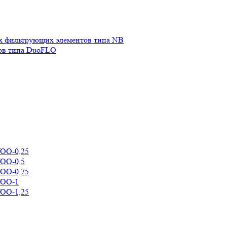
х фильтрующих элементов типа NB
ов типа DuoFLO
УОО-0,25
УОО-0,5
УОО-0,75
УОО-1
УОО-1,25