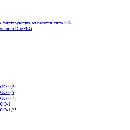
х фильтрующих элементов типа NB
ов типа DuoFLO
УОО-0,25
УОО-0,5
УОО-0,75
УОО-1
УОО-1,25