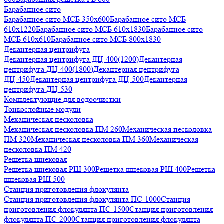
Барабанное сито
Барабанное сито МСБ 350x600
Барабанное сито МСБ
610x1220
Барабанное сито МСБ 610x1830
Барабанное сито
МСБ 610x610
Барабанное сито МСБ 800x1830
Декантерная центрифуга
Декантерная центрифуга ДЦ-400(1200)
Декантерная
центрифуга ДЦ-400(1800)
Декантерная центрифуга
ДЦ-450
Декантерная центрифуга ДЦ-500
Декантерная
центрифуга ДЦ-530
Комплектующие для водоочистки
Тонкослойные модули
Механическая песколовка
Механическая песколовка ПM 260
Механическая песколовка
ПM 320
Механическая песколовка ПM 360
Механическая
песколовка ПM 420
Решетка шнековая
Решетка шнековая РШ 300
Решетка шнековая РШ 400
Решетка
шнековая РШ 500
Станция приготовления флокулянта
Станция приготовления флокулянта ПС-1000
Станция
приготовления флокулянта ПС-1500
Станция приготовления
флокулянта ПС-2000
Станция приготовления флокулянта