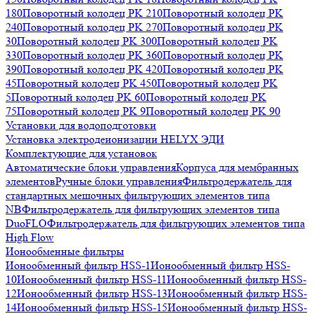
180
Поворотный колодец PK 210
Поворотный колодец PK
240
Поворотный колодец PK 270
Поворотный колодец PK
30
Поворотный колодец PK 300
Поворотный колодец PK
330
Поворотный колодец PK 360
Поворотный колодец PK
390
Поворотный колодец PK 420
Поворотный колодец PK
45
Поворотный колодец PK 450
Поворотный колодец PK
5
Поворотный колодец PK 60
Поворотный колодец PK
75
Поворотный колодец PK 9
Поворотный колодец PK 90
Установки для водоподготовки
Установка электродеионизации HELYX ЭДИ
Комплектующие для установок
Автоматические блоки управления
Корпуса для мембранных
элементов
Ручные блоки управления
Фильтродержатель для
стандартных мешочных фильтрующих элементов типа
NB
Фильтродержатель для фильтрующих элементов типа
DuoFLO
Фильтродержатель для фильтрующих элементов типа
High Flow
Ионообменные фильтры
Ионообменный фильтр HSS-1
Ионообменный фильтр HSS-
10
Ионообменный фильтр HSS-11
Ионообменный фильтр HSS-
12
Ионообменный фильтр HSS-13
Ионообменный фильтр HSS-
14
Ионообменный фильтр HSS-15
Ионообменный фильтр HSS-