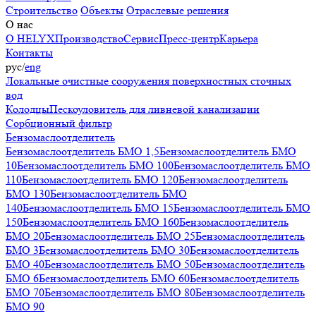
Строительство
Объекты
Отраслевые решения
О нас
О HELYX
Производство
Сервис
Пресс-центр
Карьера
Контакты
рус
/
eng
Локальные очистные сооружения поверхностных сточных
вод
Колодцы
Пескоуловитель для ливневой канализации
Сорбционный фильтр
Бензомаслоотделитель
Бензомаслоотделитель БМО 1,5
Бензомаслоотделитель БМО
10
Бензомаслоотделитель БМО 100
Бензомаслоотделитель БМО
110
Бензомаслоотделитель БМО 120
Бензомаслоотделитель
БМО 130
Бензомаслоотделитель БМО
140
Бензомаслоотделитель БМО 15
Бензомаслоотделитель БМО
150
Бензомаслоотделитель БМО 160
Бензомаслоотделитель
БМО 20
Бензомаслоотделитель БМО 25
Бензомаслоотделитель
БМО 3
Бензомаслоотделитель БМО 30
Бензомаслоотделитель
БМО 40
Бензомаслоотделитель БМО 50
Бензомаслоотделитель
БМО 6
Бензомаслоотделитель БМО 60
Бензомаслоотделитель
БМО 70
Бензомаслоотделитель БМО 80
Бензомаслоотделитель
БМО 90