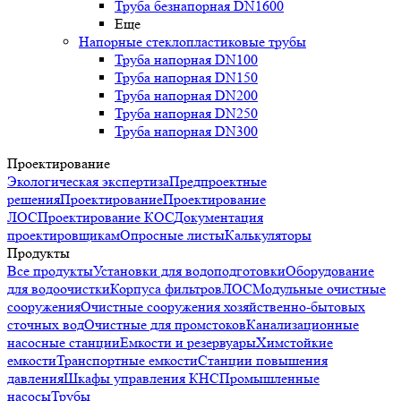
Труба безнапорная DN1600
Еще
Напорные стеклопластиковые трубы
Труба напорная DN100
Труба напорная DN150
Труба напорная DN200
Труба напорная DN250
Труба напорная DN300
Проектирование
Экологическая экспертиза
Предпроектные
решения
Проектирование
Проектирование
ЛОС
Проектирование КОС
Документация
проектировщикам
Опросные листы
Калькуляторы
Продукты
Все продукты
Установки для водоподготовки
Оборудование
для водоочистки
Корпуса фильтров
ЛОС
Модульные очистные
сооружения
Очистные сооружения хозяйственно-бытовых
сточных вод
Очистные для промстоков
Канализационные
насосные станции
Емкости и резервуары
Химстойкие
емкости
Транспортные емкости
Станции повышения
давления
Шкафы управления КНС
Промышленные
насосы
Трубы