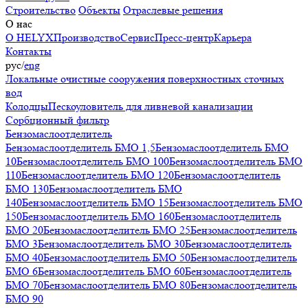
Строительство
Объекты
Отраслевые решения
О нас
О HELYX
Производство
Сервис
Пресс-центр
Карьера
Контакты
рус
/
eng
Локальные очистные сооружения поверхностных сточных
вод
Колодцы
Пескоуловитель для ливневой канализации
Сорбционный фильтр
Бензомаслоотделитель
Бензомаслоотделитель БМО 1,5
Бензомаслоотделитель БМО
10
Бензомаслоотделитель БМО 100
Бензомаслоотделитель БМО
110
Бензомаслоотделитель БМО 120
Бензомаслоотделитель
БМО 130
Бензомаслоотделитель БМО
140
Бензомаслоотделитель БМО 15
Бензомаслоотделитель БМО
150
Бензомаслоотделитель БМО 160
Бензомаслоотделитель
БМО 20
Бензомаслоотделитель БМО 25
Бензомаслоотделитель
БМО 3
Бензомаслоотделитель БМО 30
Бензомаслоотделитель
БМО 40
Бензомаслоотделитель БМО 50
Бензомаслоотделитель
БМО 6
Бензомаслоотделитель БМО 60
Бензомаслоотделитель
БМО 70
Бензомаслоотделитель БМО 80
Бензомаслоотделитель
БМО 90