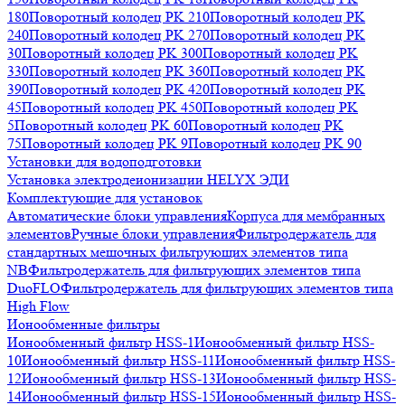
180
Поворотный колодец PK 210
Поворотный колодец PK
240
Поворотный колодец PK 270
Поворотный колодец PK
30
Поворотный колодец PK 300
Поворотный колодец PK
330
Поворотный колодец PK 360
Поворотный колодец PK
390
Поворотный колодец PK 420
Поворотный колодец PK
45
Поворотный колодец PK 450
Поворотный колодец PK
5
Поворотный колодец PK 60
Поворотный колодец PK
75
Поворотный колодец PK 9
Поворотный колодец PK 90
Установки для водоподготовки
Установка электродеионизации HELYX ЭДИ
Комплектующие для установок
Автоматические блоки управления
Корпуса для мембранных
элементов
Ручные блоки управления
Фильтродержатель для
стандартных мешочных фильтрующих элементов типа
NB
Фильтродержатель для фильтрующих элементов типа
DuoFLO
Фильтродержатель для фильтрующих элементов типа
High Flow
Ионообменные фильтры
Ионообменный фильтр HSS-1
Ионообменный фильтр HSS-
10
Ионообменный фильтр HSS-11
Ионообменный фильтр HSS-
12
Ионообменный фильтр HSS-13
Ионообменный фильтр HSS-
14
Ионообменный фильтр HSS-15
Ионообменный фильтр HSS-