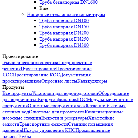
Труба безнапорная DN1600
Еще
Напорные стеклопластиковые трубы
Труба напорная DN100
Труба напорная DN150
Труба напорная DN200
Труба напорная DN250
Труба напорная DN300
Проектирование
Экологическая экспертиза
Предпроектные
решения
Проектирование
Проектирование
ЛОС
Проектирование КОС
Документация
проектировщикам
Опросные листы
Калькуляторы
Продукты
Все продукты
Установки для водоподготовки
Оборудование
для водоочистки
Корпуса фильтров
ЛОС
Модульные очистные
сооружения
Очистные сооружения хозяйственно-бытовых
сточных вод
Очистные для промстоков
Канализационные
насосные станции
Емкости и резервуары
Химстойкие
емкости
Транспортные емкости
Станции повышения
давления
Шкафы управления КНС
Промышленные
насосы
Трубы