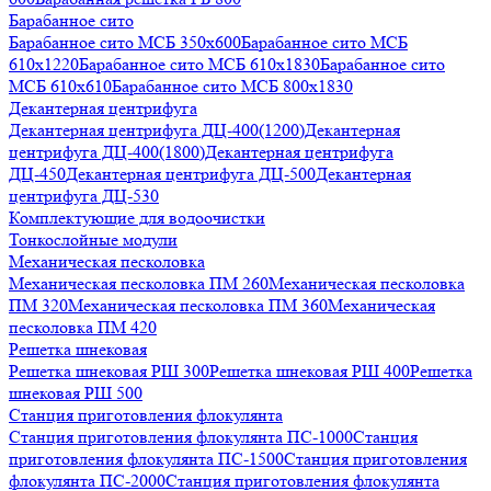
Барабанное сито
Барабанное сито МСБ 350x600
Барабанное сито МСБ
610x1220
Барабанное сито МСБ 610x1830
Барабанное сито
МСБ 610x610
Барабанное сито МСБ 800x1830
Декантерная центрифуга
Декантерная центрифуга ДЦ-400(1200)
Декантерная
центрифуга ДЦ-400(1800)
Декантерная центрифуга
ДЦ-450
Декантерная центрифуга ДЦ-500
Декантерная
центрифуга ДЦ-530
Комплектующие для водоочистки
Тонкослойные модули
Механическая песколовка
Механическая песколовка ПM 260
Механическая песколовка
ПM 320
Механическая песколовка ПM 360
Механическая
песколовка ПM 420
Решетка шнековая
Решетка шнековая РШ 300
Решетка шнековая РШ 400
Решетка
шнековая РШ 500
Станция приготовления флокулянта
Станция приготовления флокулянта ПС-1000
Станция
приготовления флокулянта ПС-1500
Станция приготовления
флокулянта ПС-2000
Станция приготовления флокулянта