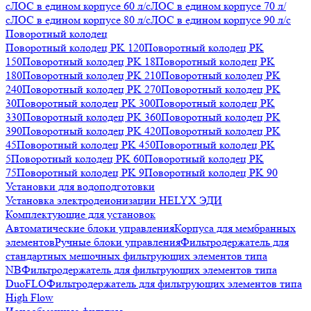
с
ЛОС в едином корпусе 60 л/с
ЛОС в едином корпусе 70 л/
с
ЛОС в едином корпусе 80 л/с
ЛОС в едином корпусе 90 л/с
Поворотный колодец
Поворотный колодец PK 120
Поворотный колодец PK
150
Поворотный колодец PK 18
Поворотный колодец PK
180
Поворотный колодец PK 210
Поворотный колодец PK
240
Поворотный колодец PK 270
Поворотный колодец PK
30
Поворотный колодец PK 300
Поворотный колодец PK
330
Поворотный колодец PK 360
Поворотный колодец PK
390
Поворотный колодец PK 420
Поворотный колодец PK
45
Поворотный колодец PK 450
Поворотный колодец PK
5
Поворотный колодец PK 60
Поворотный колодец PK
75
Поворотный колодец PK 9
Поворотный колодец PK 90
Установки для водоподготовки
Установка электродеионизации HELYX ЭДИ
Комплектующие для установок
Автоматические блоки управления
Корпуса для мембранных
элементов
Ручные блоки управления
Фильтродержатель для
стандартных мешочных фильтрующих элементов типа
NB
Фильтродержатель для фильтрующих элементов типа
DuoFLO
Фильтродержатель для фильтрующих элементов типа
High Flow