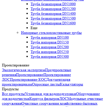
Труба безнапорная DN1000
Труба безнапорная DN1200
Труба безнапорная DN1400
Труба безнапорная DN1500
Труба безнапорная DN1600
Еще
Напорные стеклопластиковые трубы
Труба напорная DN100
Труба напорная DN150
Труба напорная DN200
Труба напорная DN250
Труба напорная DN300
Проектирование
Экологическая экспертиза
Предпроектные
решения
Проектирование
Проектирование
ЛОС
Проектирование КОС
Документация
проектировщикам
Опросные листы
Калькуляторы
Продукты
Все продукты
Установки для водоподготовки
Оборудование
для водоочистки
Корпуса фильтров
ЛОС
Модульные очистные
сооружения
Очистные сооружения хозяйственно-бытовых