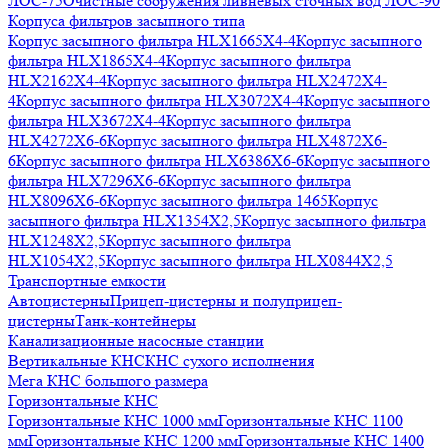
ЛОС-75
Очистные сооружения ливневых сточных вод ЛОС-90
Корпуса фильтров засыпного типа
Корпус засыпного фильтра HLX1665X4-4
Корпус засыпного
фильтра HLX1865X4-4
Корпус засыпного фильтра
HLX2162X4-4
Корпус засыпного фильтра HLX2472X4-
4
Корпус засыпного фильтра HLX3072X4-4
Корпус засыпного
фильтра HLX3672X4-4
Корпус засыпного фильтра
HLX4272X6-6
Корпус засыпного фильтра HLX4872X6-
6
Корпус засыпного фильтра HLX6386X6-6
Корпус засыпного
фильтра HLX7296X6-6
Корпус засыпного фильтра
HLX8096X6-6
Корпус засыпного фильтра 1465
Корпус
засыпного фильтра HLX1354X2,5
Корпус засыпного фильтра
HLX1248X2,5
Корпус засыпного фильтра
HLX1054X2,5
Корпус засыпного фильтра HLX0844X2,5
Транспортные емкости
Автоцистерны
Прицеп-цистерны и полуприцеп-
цистерны
Танк-контейнеры
Канализационные насосные станции
Вертикальные КНС
КНС сухого исполнения
Мега КНС большого размера
Горизонтальные КНС
Горизонтальные КНС 1000 мм
Горизонтальные КНС 1100
мм
Горизонтальные КНС 1200 мм
Горизонтальные КНС 1400