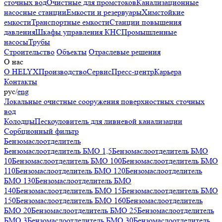
сточных вод
Очистные для промстоков
Канализационные
насосные станции
Емкости и резервуары
Химстойкие
емкости
Транспортные емкости
Станции повышения
давления
Шкафы управления КНС
Промышленные
насосы
Трубы
Строительство
Объекты
Отраслевые решения
О нас
О HELYX
Производство
Сервис
Пресс-центр
Карьера
Контакты
рус
/
eng
Локальные очистные сооружения поверхностных сточных
вод
Колодцы
Пескоуловитель для ливневой канализации
Сорбционный фильтр
Бензомаслоотделитель
Бензомаслоотделитель БМО 1,5
Бензомаслоотделитель БМО
10
Бензомаслоотделитель БМО 100
Бензомаслоотделитель БМО
110
Бензомаслоотделитель БМО 120
Бензомаслоотделитель
БМО 130
Бензомаслоотделитель БМО
140
Бензомаслоотделитель БМО 15
Бензомаслоотделитель БМО
150
Бензомаслоотделитель БМО 160
Бензомаслоотделитель
БМО 20
Бензомаслоотделитель БМО 25
Бензомаслоотделитель
БМО 3
Бензомаслоотделитель БМО 30
Бензомаслоотделитель