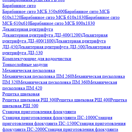
Барабанное сито
Барабанное сито МСБ 350x600
Барабанное сито МСБ
610x1220
Барабанное сито МСБ 610x1830
Барабанное сито
МСБ 610x610
Барабанное сито МСБ 800x1830
Декантерная центрифуга
Декантерная центрифуга ДЦ-400(1200)
Декантерная
центрифуга ДЦ-400(1800)
Декантерная центрифуга
ДЦ-450
Декантерная центрифуга ДЦ-500
Декантерная
центрифуга ДЦ-530
Комплектующие для водоочистки
Тонкослойные модули
Механическая песколовка
Механическая песколовка ПM 260
Механическая песколовка
ПM 320
Механическая песколовка ПM 360
Механическая
песколовка ПM 420
Решетка шнековая
Решетка шнековая РШ 300
Решетка шнековая РШ 400
Решетка
шнековая РШ 500
Станция приготовления флокулянта
Станция приготовления флокулянта ПС-1000
Станция
приготовления флокулянта ПС-1500
Станция приготовления
флокулянта ПС-2000
Станция приготовления флокулянта