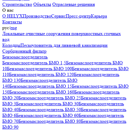
Строительство
Объекты
Отраслевые решения
О нас
О HELYX
Производство
Сервис
Пресс-центр
Карьера
Контакты
рус
/
eng
Локальные очистные сооружения поверхностных сточных
вод
Колодцы
Пескоуловитель для ливневой канализации
Сорбционный фильтр
Бензомаслоотделитель
Бензомаслоотделитель БМО 1,5
Бензомаслоотделитель БМО
10
Бензомаслоотделитель БМО 100
Бензомаслоотделитель БМО
110
Бензомаслоотделитель БМО 120
Бензомаслоотделитель
БМО 130
Бензомаслоотделитель БМО
140
Бензомаслоотделитель БМО 15
Бензомаслоотделитель БМО
150
Бензомаслоотделитель БМО 160
Бензомаслоотделитель
БМО 20
Бензомаслоотделитель БМО 25
Бензомаслоотделитель
БМО 3
Бензомаслоотделитель БМО 30
Бензомаслоотделитель
БМО 40
Бензомаслоотделитель БМО 50
Бензомаслоотделитель
БМО 6
Бензомаслоотделитель БМО 60
Бензомаслоотделитель
БМО 70
Бензомаслоотделитель БМО 80
Бензомаслоотделитель
БМО 90