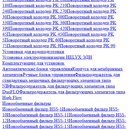
180
Поворотный колодец PK 210
Поворотный колодец PK
240
Поворотный колодец PK 270
Поворотный колодец PK
30
Поворотный колодец PK 300
Поворотный колодец PK
330
Поворотный колодец PK 360
Поворотный колодец PK
390
Поворотный колодец PK 420
Поворотный колодец PK
45
Поворотный колодец PK 450
Поворотный колодец PK
5
Поворотный колодец PK 60
Поворотный колодец PK
75
Поворотный колодец PK 9
Поворотный колодец PK 90
Установки для водоподготовки
Установка электродеионизации HELYX ЭДИ
Комплектующие для установок
Автоматические блоки управления
Корпуса для мембранных
элементов
Ручные блоки управления
Фильтродержатель для
стандартных мешочных фильтрующих элементов типа
NB
Фильтродержатель для фильтрующих элементов типа
DuoFLO
Фильтродержатель для фильтрующих элементов типа
High Flow
Ионообменные фильтры
Ионообменный фильтр HSS-1
Ионообменный фильтр HSS-
10
Ионообменный фильтр HSS-11
Ионообменный фильтр HSS-
12
Ионообменный фильтр HSS-13
Ионообменный фильтр HSS-
14
Ионообменный фильтр HSS-15
Ионообменный фильтр HSS-