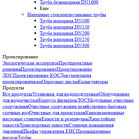
Труба безнапорная DN1600
Еще
Напорные стеклопластиковые трубы
Труба напорная DN100
Труба напорная DN150
Труба напорная DN200
Труба напорная DN250
Труба напорная DN300
Проектирование
Экологическая экспертиза
Предпроектные
решения
Проектирование
Проектирование
ЛОС
Проектирование КОС
Документация
проектировщикам
Опросные листы
Калькуляторы
Продукты
Все продукты
Установки для водоподготовки
Оборудование
для водоочистки
Корпуса фильтров
ЛОС
Модульные очистные
сооружения
Очистные сооружения хозяйственно-бытовых
сточных вод
Очистные для промстоков
Канализационные
насосные станции
Емкости и резервуары
Химстойкие
емкости
Транспортные емкости
Станции повышения
давления
Шкафы управления КНС
Промышленные
насосы
Трубы