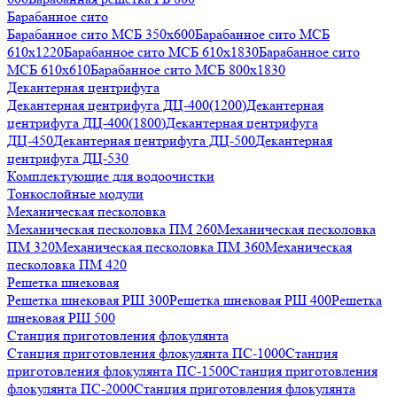
Барабанное сито
Барабанное сито МСБ 350x600
Барабанное сито МСБ
610x1220
Барабанное сито МСБ 610x1830
Барабанное сито
МСБ 610x610
Барабанное сито МСБ 800x1830
Декантерная центрифуга
Декантерная центрифуга ДЦ-400(1200)
Декантерная
центрифуга ДЦ-400(1800)
Декантерная центрифуга
ДЦ-450
Декантерная центрифуга ДЦ-500
Декантерная
центрифуга ДЦ-530
Комплектующие для водоочистки
Тонкослойные модули
Механическая песколовка
Механическая песколовка ПM 260
Механическая песколовка
ПM 320
Механическая песколовка ПM 360
Механическая
песколовка ПM 420
Решетка шнековая
Решетка шнековая РШ 300
Решетка шнековая РШ 400
Решетка
шнековая РШ 500
Станция приготовления флокулянта
Станция приготовления флокулянта ПС-1000
Станция
приготовления флокулянта ПС-1500
Станция приготовления
флокулянта ПС-2000
Станция приготовления флокулянта