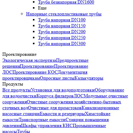
Труба безнапорная DN1600
Еще
Напорные стеклопластиковые трубы
Труба напорная DN100
Труба напорная DN150
Труба напорная DN200
Труба напорная DN250
Труба напорная DN300
Проектирование
Экологическая экспертиза
Предпроектные
решения
Проектирование
Проектирование
ЛОС
Проектирование КОС
Документация
проектировщикам
Опросные листы
Калькуляторы
Продукты
Все продукты
Установки для водоподготовки
Оборудование
для водоочистки
Корпуса фильтров
ЛОС
Модульные очистные
сооружения
Очистные сооружения хозяйственно-бытовых
сточных вод
Очистные для промстоков
Канализационные
насосные станции
Емкости и резервуары
Химстойкие
емкости
Транспортные емкости
Станции повышения
давления
Шкафы управления КНС
Промышленные
насосы
Трубы