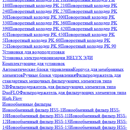
180
Поворотный колодец PK 210
Поворотный колодец PK
240
Поворотный колодец PK 270
Поворотный колодец PK
30
Поворотный колодец PK 300
Поворотный колодец PK
330
Поворотный колодец PK 360
Поворотный колодец PK
390
Поворотный колодец PK 420
Поворотный колодец PK
45
Поворотный колодец PK 450
Поворотный колодец PK
5
Поворотный колодец PK 60
Поворотный колодец PK
75
Поворотный колодец PK 9
Поворотный колодец PK 90
Установки для водоподготовки
Установка электродеионизации HELYX ЭДИ
Комплектующие для установок
Автоматические блоки управления
Корпуса для мембранных
элементов
Ручные блоки управления
Фильтродержатель для
стандартных мешочных фильтрующих элементов типа
NB
Фильтродержатель для фильтрующих элементов типа
DuoFLO
Фильтродержатель для фильтрующих элементов типа
High Flow
Ионообменные фильтры
Ионообменный фильтр HSS-1
Ионообменный фильтр HSS-
10
Ионообменный фильтр HSS-11
Ионообменный фильтр HSS-
12
Ионообменный фильтр HSS-13
Ионообменный фильтр HSS-
14
Ионообменный фильтр HSS-15
Ионообменный фильтр HSS-