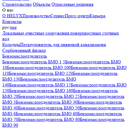
Строительство
Объекты
Отраслевые решения
О нас
О HELYX
Производство
Сервис
Пресс-центр
Карьера
Контакты
рус
/
eng
Локальные очистные сооружения поверхностных сточных
вод
Колодцы
Пескоуловитель для ливневой канализации
Сорбционный фильтр
Бензомаслоотделитель
Бензомаслоотделитель БМО 1,5
Бензомаслоотделитель БМО
10
Бензомаслоотделитель БМО 100
Бензомаслоотделитель БМО
110
Бензомаслоотделитель БМО 120
Бензомаслоотделитель
БМО 130
Бензомаслоотделитель БМО
140
Бензомаслоотделитель БМО 15
Бензомаслоотделитель БМО
150
Бензомаслоотделитель БМО 160
Бензомаслоотделитель
БМО 20
Бензомаслоотделитель БМО 25
Бензомаслоотделитель
БМО 3
Бензомаслоотделитель БМО 30
Бензомаслоотделитель
БМО 40
Бензомаслоотделитель БМО 50
Бензомаслоотделитель
БМО 6
Бензомаслоотделитель БМО 60
Бензомаслоотделитель
БМО 70
Бензомаслоотделитель БМО 80
Бензомаслоотделитель
БМО 90