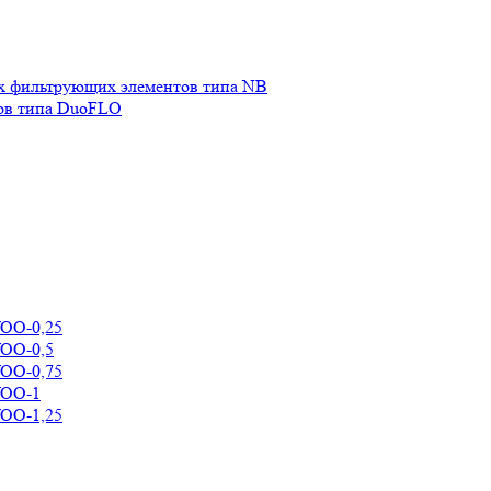
х фильтрующих элементов типа NB
ов типа DuoFLO
УОО-0,25
УОО-0,5
УОО-0,75
УОО-1
УОО-1,25