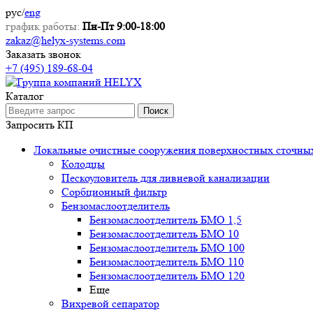
рус
/
eng
график работы:
Пн-Пт 9:00-18:00
zakaz@helyx-systems.com
Заказать звонок
+7 (495) 189-68-04
Каталог
Поиск
Запросить КП
Локальные очистные сооружения поверхностных сточны
Колодцы
Пескоуловитель для ливневой канализации
Сорбционный фильтр
Бензомаслоотделитель
Бензомаслоотделитель БМО 1,5
Бензомаслоотделитель БМО 10
Бензомаслоотделитель БМО 100
Бензомаслоотделитель БМО 110
Бензомаслоотделитель БМО 120
Еще
Вихревой сепаратор