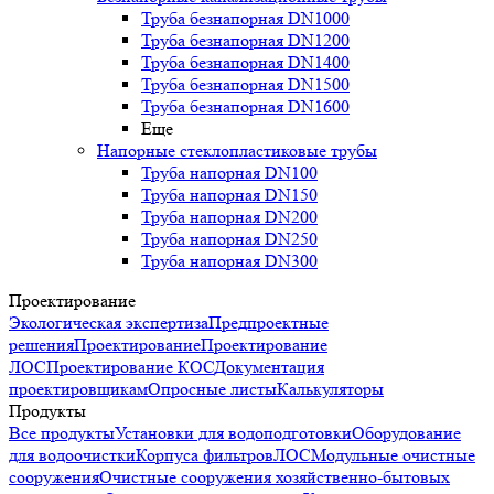
Труба безнапорная DN1000
Труба безнапорная DN1200
Труба безнапорная DN1400
Труба безнапорная DN1500
Труба безнапорная DN1600
Еще
Напорные стеклопластиковые трубы
Труба напорная DN100
Труба напорная DN150
Труба напорная DN200
Труба напорная DN250
Труба напорная DN300
Проектирование
Экологическая экспертиза
Предпроектные
решения
Проектирование
Проектирование
ЛОС
Проектирование КОС
Документация
проектировщикам
Опросные листы
Калькуляторы
Продукты
Все продукты
Установки для водоподготовки
Оборудование
для водоочистки
Корпуса фильтров
ЛОС
Модульные очистные
сооружения
Очистные сооружения хозяйственно-бытовых