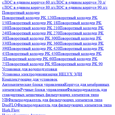
с
ЛОС в едином корпусе 60 л/с
ЛОС в едином корпусе 70 л/
с
ЛОС в едином корпусе 80 л/с
ЛОС в едином корпусе 90 л/с
Поворотный колодец
Поворотный колодец PK 120
Поворотный колодец PK
150
Поворотный колодец PK 18
Поворотный колодец PK
180
Поворотный колодец PK 210
Поворотный колодец PK
240
Поворотный колодец PK 270
Поворотный колодец PK
30
Поворотный колодец PK 300
Поворотный колодец PK
330
Поворотный колодец PK 360
Поворотный колодец PK
390
Поворотный колодец PK 420
Поворотный колодец PK
45
Поворотный колодец PK 450
Поворотный колодец PK
5
Поворотный колодец PK 60
Поворотный колодец PK
75
Поворотный колодец PK 9
Поворотный колодец PK 90
Установки для водоподготовки
Установка электродеионизации HELYX ЭДИ
Комплектующие для установок
Автоматические блоки управления
Корпуса для мембранных
элементов
Ручные блоки управления
Фильтродержатель для
стандартных мешочных фильтрующих элементов типа
NB
Фильтродержатель для фильтрующих элементов типа
DuoFLO
Фильтродержатель для фильтрующих элементов типа
High Flow