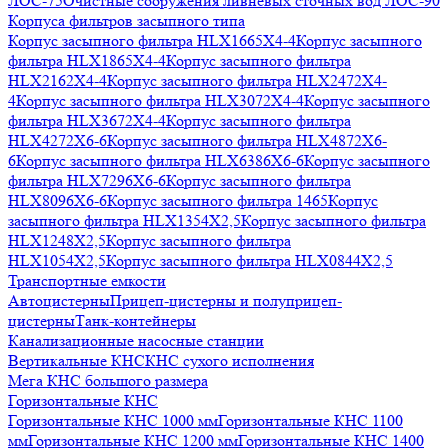
ЛОС-75
Очистные сооружения ливневых сточных вод ЛОС-90
Корпуса фильтров засыпного типа
Корпус засыпного фильтра HLX1665X4-4
Корпус засыпного
фильтра HLX1865X4-4
Корпус засыпного фильтра
HLX2162X4-4
Корпус засыпного фильтра HLX2472X4-
4
Корпус засыпного фильтра HLX3072X4-4
Корпус засыпного
фильтра HLX3672X4-4
Корпус засыпного фильтра
HLX4272X6-6
Корпус засыпного фильтра HLX4872X6-
6
Корпус засыпного фильтра HLX6386X6-6
Корпус засыпного
фильтра HLX7296X6-6
Корпус засыпного фильтра
HLX8096X6-6
Корпус засыпного фильтра 1465
Корпус
засыпного фильтра HLX1354X2,5
Корпус засыпного фильтра
HLX1248X2,5
Корпус засыпного фильтра
HLX1054X2,5
Корпус засыпного фильтра HLX0844X2,5
Транспортные емкости
Автоцистерны
Прицеп-цистерны и полуприцеп-
цистерны
Танк-контейнеры
Канализационные насосные станции
Вертикальные КНС
КНС сухого исполнения
Мега КНС большого размера
Горизонтальные КНС
Горизонтальные КНС 1000 мм
Горизонтальные КНС 1100
мм
Горизонтальные КНС 1200 мм
Горизонтальные КНС 1400