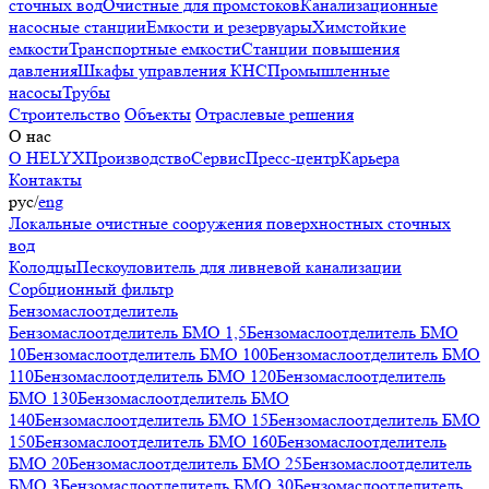
сточных вод
Очистные для промстоков
Канализационные
насосные станции
Емкости и резервуары
Химстойкие
емкости
Транспортные емкости
Станции повышения
давления
Шкафы управления КНС
Промышленные
насосы
Трубы
Строительство
Объекты
Отраслевые решения
О нас
О HELYX
Производство
Сервис
Пресс-центр
Карьера
Контакты
рус
/
eng
Локальные очистные сооружения поверхностных сточных
вод
Колодцы
Пескоуловитель для ливневой канализации
Сорбционный фильтр
Бензомаслоотделитель
Бензомаслоотделитель БМО 1,5
Бензомаслоотделитель БМО
10
Бензомаслоотделитель БМО 100
Бензомаслоотделитель БМО
110
Бензомаслоотделитель БМО 120
Бензомаслоотделитель
БМО 130
Бензомаслоотделитель БМО
140
Бензомаслоотделитель БМО 15
Бензомаслоотделитель БМО
150
Бензомаслоотделитель БМО 160
Бензомаслоотделитель
БМО 20
Бензомаслоотделитель БМО 25
Бензомаслоотделитель
БМО 3
Бензомаслоотделитель БМО 30
Бензомаслоотделитель