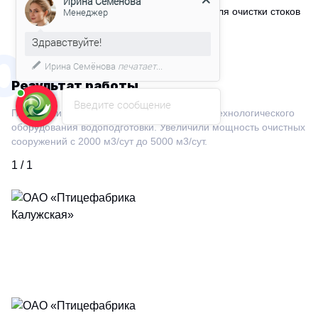
Строительство бетонных сооружений для очистки стоков
Здравствуйте!
мощностью 5 000 м³/сутки.
Мы подготовили для Вас
04
специальное предложение!
Результат работы
Введите сообщение
Построили быстровозводимые здания для технологического
оборудования водоподготовки. Увеличили мощность очистных
сооружений с 2000 м3/сут до 5000 м3/сут.
1 / 1