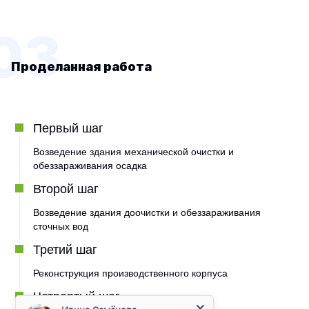
03
Проделанная работа
Первый шаг
Возведение здания механической очистки и
обеззараживания осадка
Второй шаг
Возведение здания доочистки и обеззараживания
сточных вод
Третий шаг
Реконструкция производственного корпуса
Ирина Семёнова
Четвертый шаг
Менеджер