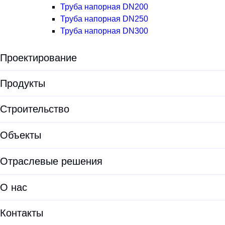
Труба напорная DN200
Труба напорная DN250
Труба напорная DN300
Проектирование
Экологическая экспертиза
Продукты
Предпроектные решения
Все продукты
Строительство
Проектирование
Установки для водоподготовки
Объекты
Проектирование ЛОС
Оборудование для водоочистки
Проектирование КОС
Отраслевые решения
Корпуса фильтров
Документация проектировщикам
ЛОС
О нас
Опросные листы
Модульные очистные сооружения
О HELYX
Калькуляторы
Контакты
Очистные сооружения хозяйственно-бытовых сточных вод