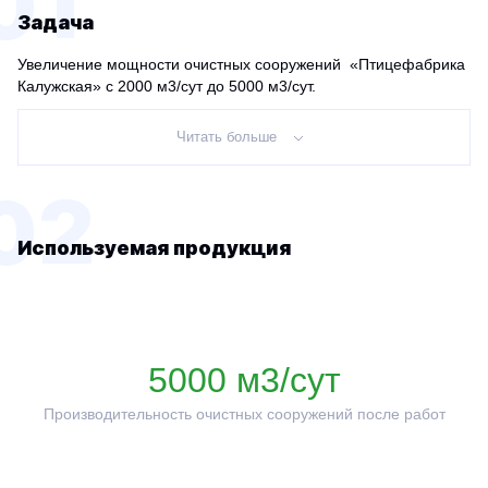
01
Задача
Увеличение мощности очистных сооружений «Птицефабрика
Калужская» с 2000 м3/сут до 5000 м3/сут.
Читать больше
02
Используемая продукция
5000 м3/сут
Производительность очистных сооружений после работ