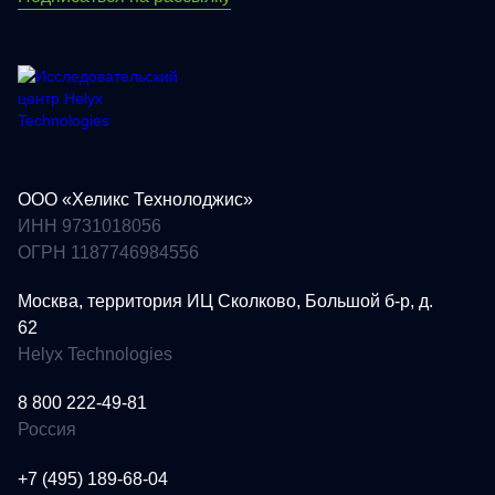
ООО «Хеликс Технолоджис»
ИНН 9731018056
ОГРН 1187746984556
Москва, территория ИЦ Сколково, Большой б-р, д.
62
E-mail
*
Helyx Technologies
8 800 222-49-81
Подписаться
Россия
+7 (495) 189-68-04