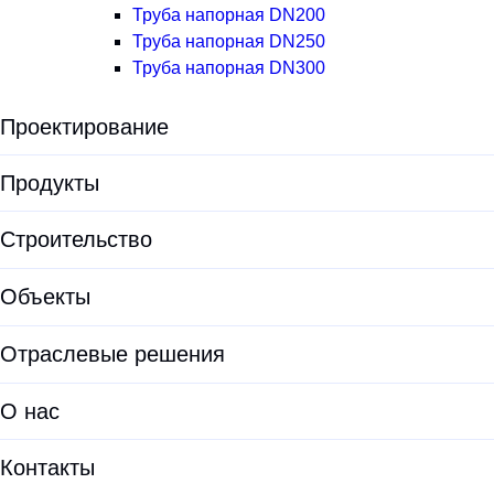
Труба напорная DN200
Труба напорная DN250
Труба напорная DN300
Проектирование
Экологическая экспертиза
Продукты
Предпроектные решения
Все продукты
Строительство
Проектирование
Установки для водоподготовки
Объекты
Проектирование ЛОС
Оборудование для водоочистки
Проектирование КОС
Отраслевые решения
Корпуса фильтров
Документация проектировщикам
ЛОС
О нас
Опросные листы
Модульные очистные сооружения
О HELYX
Калькуляторы
Контакты
Очистные сооружения хозяйственно-бытовых сточных вод