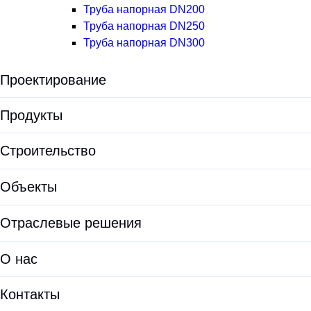
Труба напорная DN200
Труба напорная DN250
Труба напорная DN300
Проектирование
Экологическая экспертиза
Продукты
Предпроектные решения
Все продукты
Строительство
Проектирование
Установки для водоподготовки
Объекты
Проектирование ЛОС
Оборудование для водоочистки
Проектирование КОС
Отраслевые решения
Корпуса фильтров
Документация проектировщикам
ЛОС
О нас
Опросные листы
Модульные очистные сооружения
О HELYX
Калькуляторы
Контакты
Очистные сооружения хозяйственно-бытовых сточных вод