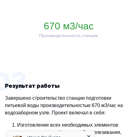
670 м3/час
Производительность станции
03
Результат работы
Завершено строительство станции подготовки
питьевой воды производительностью 670 м3/час на
водозаборном узле. Проект включал в себя:
Изготовление всех необходимых элементов
Ирина Семёнова
Менеджер
станции, включая фильтры обезжелезивания,