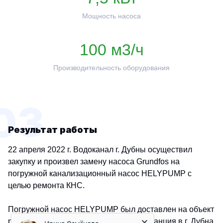
Мощность насоса
100 м3/ч
Производительность оборудования
03
Результат работы
22 апреля 2022 г. Водоканал г. Дубны осуществил
закупку и произвел замену насоса Grundfos на
погружной канализационный насос HELYPUMP с
целью ремонта КНС.
Ирина Семёнова
Погружной насос HELYPUMP был доставлен на объект
Менеджер
ремонта Канализационная насосная станция в г. Дубна