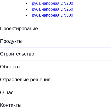
Труба напорная DN200
Труба напорная DN250
Труба напорная DN300
Проектирование
Экологическая экспертиза
Продукты
Предпроектные решения
Все продукты
Строительство
Проектирование
Установки для водоподготовки
Объекты
Проектирование ЛОС
Оборудование для водоочистки
Проектирование КОС
Отраслевые решения
Корпуса фильтров
Документация проектировщикам
ЛОС
О нас
Опросные листы
Модульные очистные сооружения
О HELYX
Калькуляторы
Контакты
Очистные сооружения хозяйственно-бытовых сточных вод