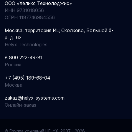
ООО «Хеликс Технолоджис»
ИНН 9731018056
ОГРН 1187746984556
Москва, территория ИЦ Сколково, Большой б-
р, д. 62
Helyx Technologies
8 800 222-49-81
Россия
+7 (495) 189-68-04
Москва
zakaz@helyx-systems.com
Онлайн-заказ
© Группа компаний HELYX, 2007 - 2026