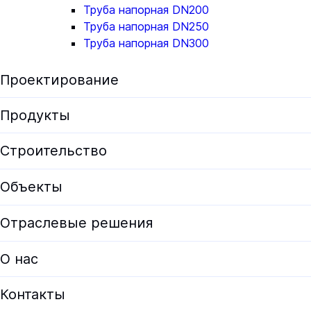
Труба напорная DN200
Труба напорная DN250
Труба напорная DN300
Проектирование
Экологическая экспертиза
Продукты
Предпроектные решения
Все продукты
Строительство
Проектирование
Установки для водоподготовки
Объекты
Проектирование ЛОС
Оборудование для водоочистки
Проектирование КОС
Отраслевые решения
Корпуса фильтров
Документация проектировщикам
ЛОС
О нас
Опросные листы
Модульные очистные сооружения
О HELYX
Калькуляторы
Контакты
Очистные сооружения хозяйственно-бытовых сточных