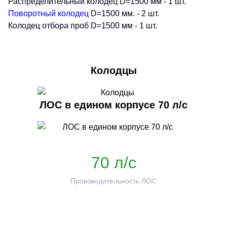
Распределительный колодец D=1500 мм - 1 шт.
Промышленная установка обратного осмоса
Установка озонирования ОЗН-ПК-8
Поворотный колодец
D=1500 мм. - 2 шт.
УОО-М-4
Колодец отбора проб D=1500 мм - 1 шт.
Промышленная установка обратного осмоса
УОО-М-42
Колодцы
Промышленная установка обратного осмоса
УОО-М-45
ЛОС в едином корпусе 70 л/с
Промышленная установка обратного осмоса
УОО-М-50
70 л/с
Промышленная установка обратного осмоса
УОО-М-6
Производительность ЛОС
Промышленная установка обратного осмоса
УОО-М-8