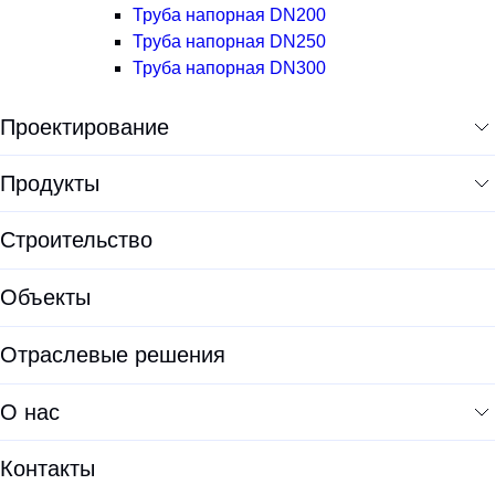
Труба напорная DN200
Труба напорная DN250
Труба напорная DN300
Проектирование
Экологическая экспертиза
Продукты
Предпроектные решения
Все продукты
Строительство
Проектирование
Установки для водоподготовки
Объекты
Проектирование ЛОС
Оборудование для водоочистки
Проектирование КОС
Отраслевые решения
Корпуса фильтров
Документация проектировщикам
ЛОС
О нас
Опросные листы
Модульные очистные сооружения
О HELYX
Калькуляторы
Контакты
Очистные сооружения хозяйственно-бытовых сточных вод