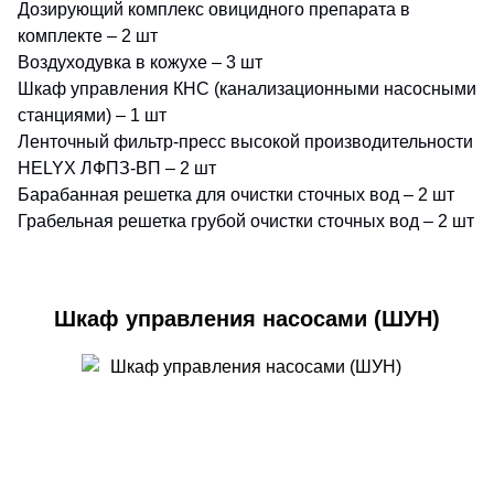
Дозирующий комплекс овицидного препарата в
Промышленная установка обратного осмоса
Установка озонирования ОЗН-ПК-8
комплекте – 2 шт
УОО-М-4
Воздуходувка в кожухе – 3 шт
Шкаф управления КНС (канализационными насосными
Промышленная установка обратного осмоса
станциями) – 1 шт
УОО-М-42
Ленточный фильтр-пресс высокой производительности
HELYX ЛФПЗ-ВП – 2 шт
Промышленная установка обратного осмоса
Барабанная решетка для очистки сточных вод – 2 шт
УОО-М-45
Грабельная решетка грубой очистки сточных вод – 2 шт
Промышленная установка обратного осмоса
УОО-М-50
Шкаф управления насосами (ШУН)
Промышленная установка обратного осмоса
УОО-М-6
Промышленная установка обратного осмоса
УОО-М-8