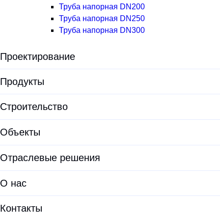
Труба напорная DN200
Труба напорная DN250
Труба напорная DN300
Проектирование
Экологическая экспертиза
Продукты
Предпроектные решения
Все продукты
Строительство
Проектирование
Установки для водоподготовки
Объекты
Проектирование ЛОС
Оборудование для водоочистки
Проектирование КОС
Отраслевые решения
Корпуса фильтров
Документация проектировщикам
ЛОС
О нас
Опросные листы
Модульные очистные сооружения
О HELYX
Калькуляторы
Контакты
Очистные сооружения хозяйственно-бытовых сточных вод