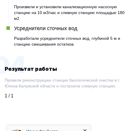
Произвели и установили канализационную насосную
станцию на 10 м3/час и сливную станцию площадью 180
м2.
Усреднители сточных вод
Разработали усреднители сточных вод, глубиной 5 м и
станцию смешивания остатков.
04
Результат работы
Провели реконструкцию станции биологической очистки в г.
Юхнов Калужской области и построила сливную станцию.
1 / 1
Ирина Семёнова
Менеджер