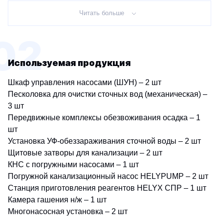
Установка озонирования ОЗН-ПК-20
Промышленная установка обратного осмоса
Читать больше
УОО-М-2
Установка озонирования ОЗН-ПК-3
02
Промышленная установка обратного осмоса
Установка озонирования ОЗН-ПК-30
УОО-М-20
Используемая продукция
Установка озонирования ОЗН-ПК-4
Промышленная установка обратного осмоса
Шкаф управления насосами (ШУН) – 2 шт
УОО-М-25
Песколовка для очистки сточных вод (механическая) –
Установка озонирования ОЗН-ПК-40
3 шт
Передвижные комплексы обезвоживания осадка – 1
Промышленная установка обратного осмоса
шт
Установка озонирования ОЗН-ПК-5
УОО-М-30
Установка УФ-обеззараживания сточной воды – 2 шт
Щитовые затворы для канализации – 2 шт
Установка озонирования ОЗН-ПК-50
Промышленная установка обратного осмоса
КНС с погружными насосами – 1 шт
УОО-М-33
Погружной канализационный насос HELYPUMP – 2 шт
Установка озонирования ОЗН-ПК-6
Станция приготовления реагентов HELYX СПР – 1 шт
Промышленная установка обратного осмоса
Камера гашения н/ж – 1 шт
УОО-М-38
Установка озонирования ОЗН-ПК-60
Многонасосная установка – 2 шт