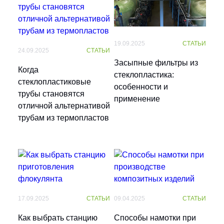
Промышленная установка обратного осмоса
Установка озонирования ОЗН-ПК-8
УОО-М-4
19.09.2025
СТАТЬИ
Промышленная установка обратного осмоса
24.09.2025
СТАТЬИ
УОО-М-42
Засыпные фильтры из
Когда
стеклопластика:
стеклопластиковые
особенности и
Промышленная установка обратного осмоса
трубы становятся
применение
УОО-М-45
отличной альтернативой
трубам из термопластов
Промышленная установка обратного осмоса
УОО-М-50
Промышленная установка обратного осмоса
УОО-М-6
17.09.2025
СТАТЬИ
09.04.2025
СТАТЬИ
Промышленная установка обратного осмоса
УОО-М-8
Как выбрать станцию
Способы намотки при