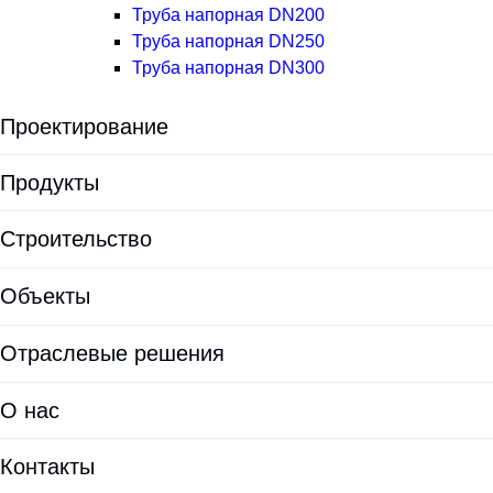
Труба напорная DN200
Труба напорная DN250
Труба напорная DN300
Проектирование
Экологическая экспертиза
Продукты
Предпроектные решения
Все продукты
Строительство
Проектирование
Установки для водоподготовки
Объекты
Проектирование ЛОС
Оборудование для водоочистки
Проектирование КОС
Отраслевые решения
Корпуса фильтров
Документация проектировщикам
ЛОС
О нас
Опросные листы
Модульные очистные сооружения
О HELYX
Калькуляторы
Контакты
Очистные сооружения хозяйственно-бытовых сточных вод