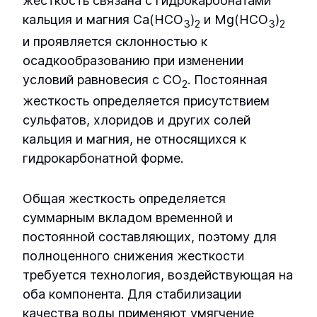
жесткость связана с гидрокарбонатами
осмоса УОО-М-8
кальция и магния Ca(HCO
)
и Mg(HCO
)
3
2
3
2
и проявляется склонностью к
осадкообразованию при изменении
условий равновесия с CO
. Постоянная
2
жесткость определяется присутствием
сульфатов, хлоридов и других солей
кальция и магния, не относящихся к
гидрокарбонатной форме.
Общая жесткость определяется
суммарным вкладом временной и
постоянной составляющих, поэтому для
полноценного снижения жесткости
требуется технология, воздействующая на
оба компонента. Для стабилизации
качества воды применяют умягчение