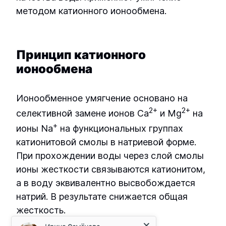
методом катионного ионообмена.
Принцип катионного
ионообмена
Ионообменное умягчение основано на
2+
2+
селективной замене ионов Ca
и Mg
на
+
ионы Na
на функциональных группах
катионитовой смолы в натриевой форме.
При прохождении воды через слой смолы
ионы жесткости связываются катионитом,
а в воду эквивалентно высвобождается
натрий. В результате снижается общая
Ирина Семёнова
жесткость.
Менеджер