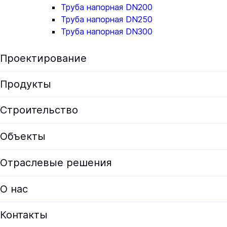
Труба напорная DN200
Труба напорная DN250
Труба напорная DN300
Проектирование
Экологическая экспертиза
Продукты
Предпроектные решения
Все продукты
Строительство
Проектирование
Установки для водоподготовки
Объекты
Проектирование ЛОС
Оборудование для водоочистки
Проектирование КОС
Отраслевые решения
Корпуса фильтров
Документация проектировщикам
ЛОС
О нас
Опросные листы
Модульные очистные сооружения
О HELYX
Калькуляторы
Контакты
Очистные сооружения хозяйственно-бытовых сточных