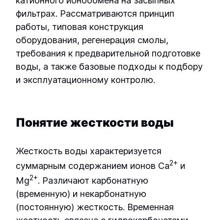
катионного ионообмена на засыпных
Установка озонирования ОЗН-ПК-8
фильтрах. Рассматриваются принцип
Промышленная установка обратного
работы, типовая конструкция
осмоса УОО-М-4
оборудования, регенерация смолы,
требования к предварительной подготовке
Промышленная установка обратного
воды, а также базовые подходы к подбору
осмоса УОО-М-42
и эксплуатационному контролю.
Промышленная установка обратного
осмоса УОО-М-45
Понятие жесткости воды
Промышленная установка обратного
осмоса УОО-М-50
Жесткость воды характеризуется
2+
суммарным содержанием ионов Ca
и
Промышленная установка обратного
2+
Mg
. Различают карбонатную
осмоса УОО-М-6
(временную) и некарбонатную
(постоянную) жесткость. Временная
Промышленная установка обратного