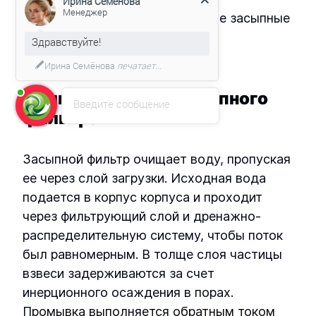
Здравствуйте!
Мы подготовили для Вас
специальное предложение!
Принцип работы засыпного
Введите сообщение
фильтра
Засыпной фильтр очищает воду, пропуская
ее через слой загрузки. Исходная вода
подается в корпус корпуса и проходит
через фильтрующий слой и дренажно-
распределительную систему, чтобы поток
был равномерным. В толще слоя частицы
взвеси задерживаются за счет
инерционного осаждения в порах.
Промывка выполняется обратным током