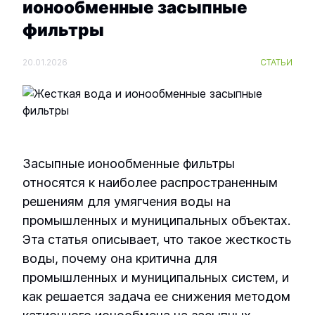
Установка озонирования ОЗН-ПК-20
ионообменные засыпные
фильтры
Промышленная установка обратного
Установка озонирования ОЗН-ПК-3
осмоса УОО-М-2
20.01.2026
СТАТЬИ
Установка озонирования ОЗН-ПК-30
Промышленная установка обратного
осмоса УОО-М-20
Установка озонирования ОЗН-ПК-4
Промышленная установка обратного
Установка озонирования ОЗН-ПК-40
осмоса УОО-М-25
Засыпные ионообменные фильтры
относятся к наиболее распространенным
Установка озонирования ОЗН-ПК-5
Промышленная установка обратного
решениям для умягчения воды на
осмоса УОО-М-30
промышленных и муниципальных объектах.
Установка озонирования ОЗН-ПК-50
Эта статья описывает, что такое жесткость
Промышленная установка обратного
воды, почему она критична для
осмоса УОО-М-33
Установка озонирования ОЗН-ПК-6
промышленных и муниципальных систем, и
Промышленная установка обратного
как решается задача ее снижения методом
Установка озонирования ОЗН-ПК-60
осмоса УОО-М-38