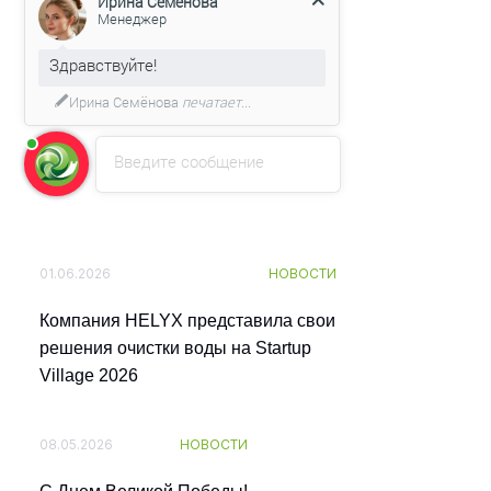
Здравствуйте!
Мы подготовили для Вас
Читайте также
специальное предложение!
Введите сообщение
Все
Новости
Статьи
01.06.2026
НОВОСТИ
Компания HELYX представила свои
решения очистки воды на Startup
Village 2026
08.05.2026
НОВОСТИ