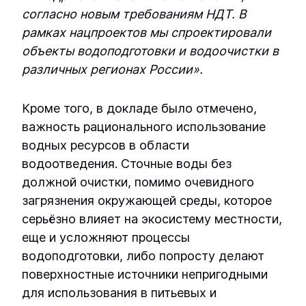
осмоса УОО-М-6
согласно новым требованиям НДТ. В
рамках нацпроектов мы спроектировали
Промышленная установка обратного
объекты водоподготовки и водоочистки в
осмоса УОО-М-8
различных регионах России».
Кроме того, в докладе было отмечено,
важность рационального использование
водных ресурсов в области
водоотведения. Сточные воды без
должной очистки, помимо очевидного
загрязнения окружающей среды, которое
серьёзно влияет на экосистему местности,
еще и усложняют процессы
водоподготовки, либо попросту делают
поверхностные источники непригодными
для использования в питьевых и