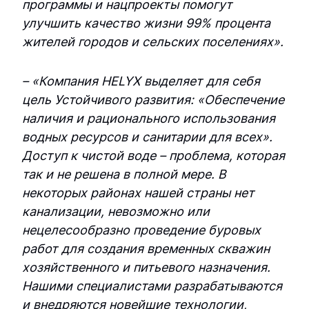
программы и нацпроекты помогут
осмоса УОО-М-33
Установка озонирования ОЗН-ПК-6
улучшить качество жизни 99% процента
Промышленная установка обратного
жителей городов и сельских поселениях».
Установка озонирования ОЗН-ПК-60
осмоса УОО-М-38
Установка озонирования ОЗН-ПК-8
– «Компания HELYX выделяет для себя
Промышленная установка обратного
цель Устойчивого развития: «Обеспечение
осмоса УОО-М-4
наличия и рационального использования
водных ресурсов и санитарии для всех».
Промышленная установка обратного
Доступ к чистой воде – проблема, которая
осмоса УОО-М-42
так и не решена в полной мере. В
некоторых районах нашей страны нет
Промышленная установка обратного
канализации, невозможно или
осмоса УОО-М-45
нецелесообразно проведение буровых
работ для создания временных скважин
Промышленная установка обратного
осмоса УОО-М-50
хозяйственного и питьевого назначения.
Нашими специалистами разрабатываются
Промышленная установка обратного
и внедряются новейшие технологии,