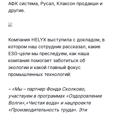
осмоса УОО-М-12
АФК система, Русал, Клаксон продакшн и
другие.
Установка озонирования ОЗН-ПК-2
Промышленная установка обратного
осмоса УОО-М-16
Установка озонирования ОЗН-ПК-20
Промышленная установка обратного
Установка озонирования ОЗН-ПК-3
осмоса УОО-М-2
Компания HELYX выступила с докладом, в
котором наш сотрудник рассказал, какие
Установка озонирования ОЗН-ПК-30
Промышленная установка обратного
ESG-цели мы преследуем, как наша
осмоса УОО-М-20
компания помогает заботиться об
Установка озонирования ОЗН-ПК-4
экологии и какой главный фокус
Промышленная установка обратного
промышленных технологий:
Установка озонирования ОЗН-ПК-40
осмоса УОО-М-25
– «Мы – партнер Фонда Сколково,
Установка озонирования ОЗН-ПК-5
Промышленная установка обратного
участвуем в программах «Оздоровление
осмоса УОО-М-30
Волги»,«Чистая вода» и нацпроекте
Установка озонирования ОЗН-ПК-50
«Производительность труда». Эти
Промышленная установка обратного