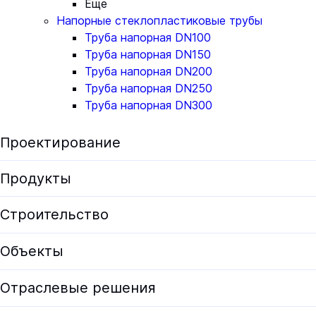
Еще
Напорные стеклопластиковые трубы
Труба напорная DN100
Труба напорная DN150
Труба напорная DN200
Труба напорная DN250
Труба напорная DN300
Проектирование
Экологическая экспертиза
Продукты
Предпроектные решения
Все продукты
Строительство
Проектирование
Установки для водоподготовки
Объекты
Проектирование ЛОС
Оборудование для водоочистки
Проектирование КОС
Отраслевые решения
Корпуса фильтров
Документация проектировщикам
ЛОС