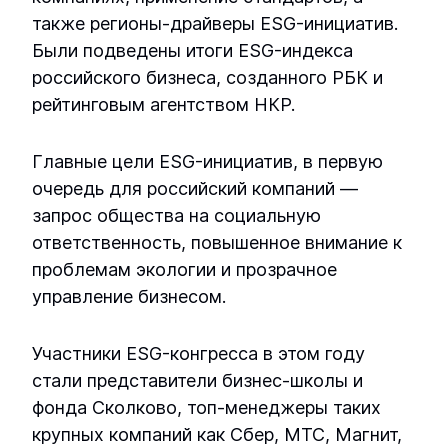
N 800
Установка озонирования ОЗН-ПВ-20
также регионы-драйверы ESG-инициатив.
ЛОС в едином корпусе 90 л/с
Установка ультрафильтрации УФ-М-7
Промышленная установка обратного
Вертикальная накопительная емкость 80
Были подведены итоги ESG-индекса
осмоса УОО-50
Модульные очистные сооружения HLX BIO
м3
Установка озонирования ОЗН-ПВ-3
российского бизнеса, созданного РБК и
N 900
рейтинговым агентством НКР.
Промышленная установка обратного
Вертикальная накопительная емкость 90
Установка озонирования ОЗН-ПВ-30
осмоса УОО-6
м3
Главные цели ESG-инициатив, в первую
Установка озонирования ОЗН-ПВ-4
очередь для российский компаний —
Промышленная установка обратного
запрос общества на социальную
осмоса УОО-8
Установка озонирования ОЗН-ПВ-5
ответственность, повышенное внимание к
проблемам экологии и прозрачное
Промышленная установка обратного
Установка озонирования ОЗН-ПВ-6
осмоса УОО-9
управление бизнесом.
Установка озонирования ОЗН-ПВ-8
Промышленная установка обратного
Участники ESG-конгресса в этом году
осмоса УОО-М-10
стали представители бизнес-школы и
Установка озонирования ОЗН-ПК-10
фонда Сколково, топ-менеджеры таких
Промышленная установка обратного
крупных компаний как Сбер, МТС, Магнит,
Установка озонирования ОЗН-ПК-15